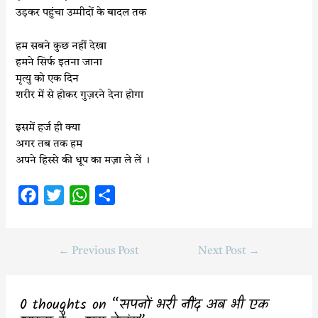
उड़कर पहुंचा उम्मीदों के बादल तक
हम सबने कुछ नहीं देखा
हमने सिर्फ इतना जाना
मृत्यु को एक दिन
शरीर में से होकर गुज़रने देना होगा
इसमें हर्ज ही क्या
अगर तब तक हम
अपने हिस्से की धूप का मज़ा ले लें ।
F
T
W
S
a
w
h
h
c
i
a
a
←
Previous Post
Next Post
→
e
t
t
r
b
t
s
e
o
e
A
0 thoughts on “सपनों भरी नींद अब भी एक
o
r
p