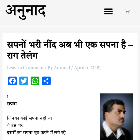
अनुनाद
सपनों भरी नींद अब भी एक सपना है –
राग तेलंग
Leave a Comment
/ By
Anunad
/
April 6, 2009
F
T
W
S
a
w
h
h
1
c
i
a
a
सपना
e
t
t
r
b
t
s
e
जिनका कोई सपना नहीं था
o
e
A
वे उम्र भर
दूसरों का सपना पूरा करने में लगे रहे
o
r
p