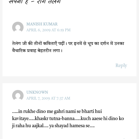
सपना है – राग तेलंग”
k
p
MANISH KUMAR
APRIL 6, 2009 AT 6:19 PM
तेलंग जी की तीनों कविताएँ पढ़ीं। पर इनमें से धूप का दर्शन में उनका
वैचारिक प्रवाह बेहतरीन लगा।
Reply
UNKNOWN
APRIL 7, 2009 AT 7:37 AM
…..in rukhe dino me gahri nami se bharti hui
kavitaye…..khaskr tutna-banna…..kuch aaese hi dino ko
ji raha hu aajkal…. ya shayad hamesa se….