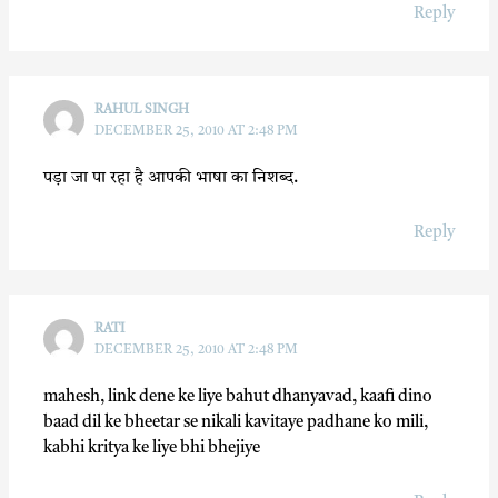
Reply
RAHUL SINGH
DECEMBER 25, 2010 AT 2:48 PM
पड़ा जा पा रहा है आपकी भाषा का निशब्‍द.
Reply
RATI
DECEMBER 25, 2010 AT 2:48 PM
mahesh, link dene ke liye bahut dhanyavad, kaafi dino
baad dil ke bheetar se nikali kavitaye padhane ko mili,
kabhi kritya ke liye bhi bhejiye