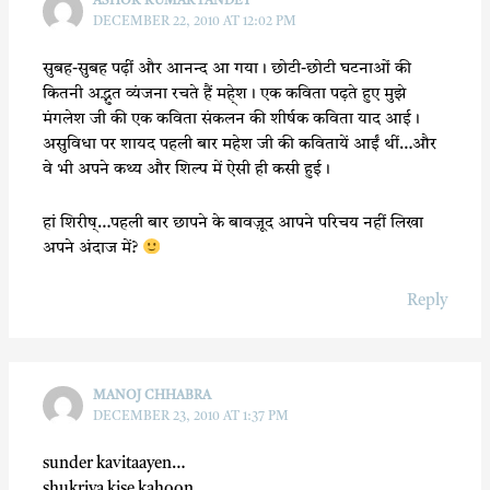
ASHOK KUMAR PANDEY
DECEMBER 22, 2010 AT 12:02 PM
सुबह-सुबह पढ़ीं और आनन्द आ गया। छोटी-छोटी घटनाओं की
कितनी अद्भुत व्यंजना रचते हैं महे्श। एक कविता पढ़ते हुए मुझे
मंगलेश जी की एक कविता संकलन की शीर्षक कविता याद आई।
असुविधा पर शायद पहली बार महेश जी की कवितायें आईं थीं…और
वे भी अपने कथ्य और शिल्प में ऐसी ही कसी हुई।
हां शिरीष्…पहली बार छापने के बावज़ूद आपने परिचय नहीं लिखा
अपने अंदाज में?
Reply
MANOJ CHHABRA
DECEMBER 23, 2010 AT 1:37 PM
sunder kavitaayen…
shukriya kise kahoon…