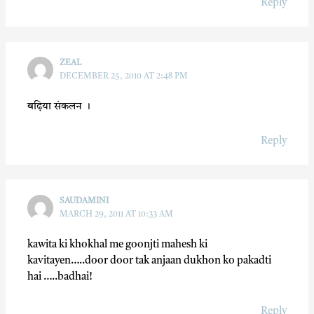
Reply
ZEAL
DECEMBER 25, 2010 AT 2:48 PM
बढ़िया संकलन ।
Reply
SAUDAMINI
MARCH 29, 2011 AT 10:33 AM
kawita ki khokhal me goonjti mahesh ki
kavitayen…..door door tak anjaan dukhon ko pakadti
hai …..badhai!
Reply