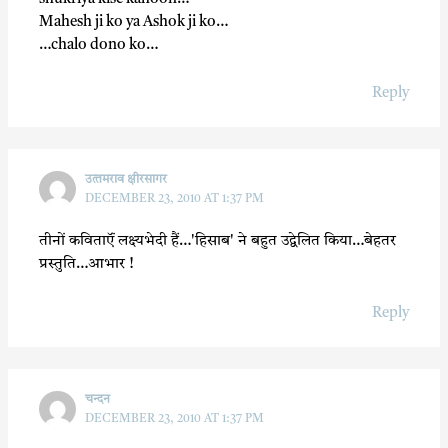
Mahesh ji ko ya Ashok ji ko…
…chalo dono ko…
Reply
उत्‍तमराव क्षीरसागर
DECEMBER 23, 2010 AT 1:37 PM
तीनों कवि‍ताऍं लक्ष्‍यभेदी हैं…'हि‍साब' ने बहुत उद्वेलि‍त कि‍या…बेहतर
प्रस्‍तुति‍…आभार !
Reply
चन्दन
DECEMBER 23, 2010 AT 1:37 PM