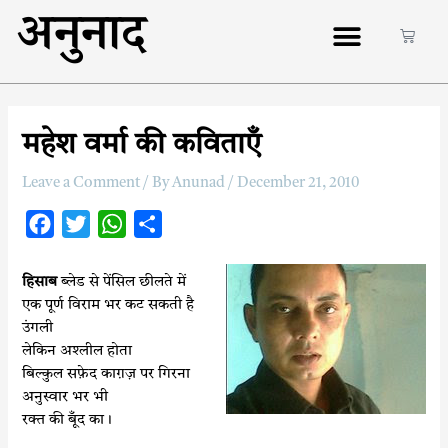
अनुनाद
महेश वर्मा की कविताएँ
Leave a Comment
/ By
Anunad
/
December 21, 2010
F
T
W
S
a
w
h
h
c
i
a
a
हिसाब
ब्लेड से पेंसिल छीलते में
एक पूर्ण विराम भर कट सकती है
e
t
t
r
उंगली
b
t
s
e
लेकिन अश्लील होता
o
e
A
बिल्कुल सफ़ेद काग़ज़ पर गिरना
o
r
p
अनुस्वार भर भी
k
p
रक्त की बूँद का।