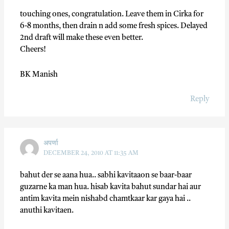
touching ones, congratulation. Leave them in Cirka for
6-8 months, then drain n add some fresh spices. Delayed
2nd draft will make these even better.
Cheers!
BK Manish
Reply
अपर्णा
DECEMBER 24, 2010 AT 11:35 AM
bahut der se aana hua.. sabhi kavitaaon se baar-baar
guzarne ka man hua. hisab kavita bahut sundar hai aur
antim kavita mein nishabd chamtkaar kar gaya hai ..
anuthi kavitaen.