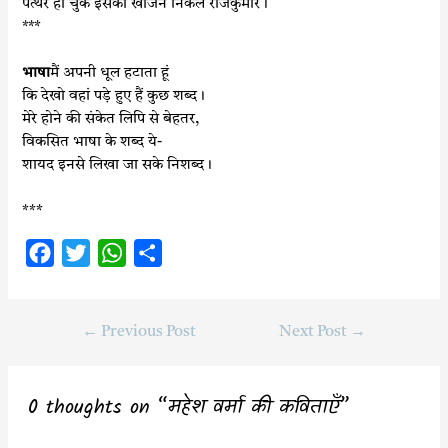
पत्थर हो चुके इसको खोजने निकले राजकुमार।
***
भाषा
मैं अपनी धूल हटाता हूं
कि देखो वहां पड़े हुए हैं कुछ शब्द।
मेरे होने की संकेत लिपि से बेहतर,
विकसित भाषा के शब्द ये-
शायद इनसे लिखा जा सके निशब्द।
***
F
T
W
S
a
w
h
h
c
i
a
a
←
Previous Post
Next Post
→
e
t
t
r
b
t
s
e
o
e
A
0 thoughts on “महेश वर्मा की कविताएँ”
o
r
p