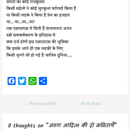
सपनों का कोई राजकुमार
किसी सहेली ने कोई चुटकुला फॉरवर्ड किया है
या किसी लड़के ने किया है प्रेम का इजहार
या… या…या…या?
एक एसएमएस में छिपी हैं संभावनाएं अनंत
स्त्री सशक्तीकरण के इतिहास में
क्या दर्ज होगी इस एसएमएस की भूमिका
कि इसके आते ही एक लड़की के लिए
किसी भुनगे सी हो गई है जालिम दुनिया….
F
T
W
S
a
w
h
h
c
i
a
a
←
Previous Post
Next Post
→
e
t
t
r
b
t
s
e
o
e
A
0 thoughts on “अरुण आदित्य की दो कवितायेँ”
o
r
p