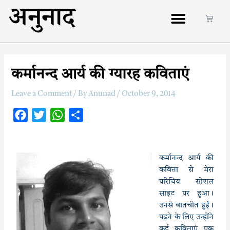
अनुनाद
कर्मानन्‍द आर्य की ग्‍यारह कविताएं
Leave a Comment
/ By
Anunad
/
October 9, 2014
F
T
W
S
a
w
h
h
c
i
a
a
e
t
t
r
कर्मानन्‍द आर्य की
कविता से मेरा
b
t
s
e
परिचिय सोशल
o
e
A
साइट पर हुआ।
o
r
p
उनसे बातचीत हुई।
k
p
पढ़ने के लिए उन्‍होंने
कई कविताएं एक