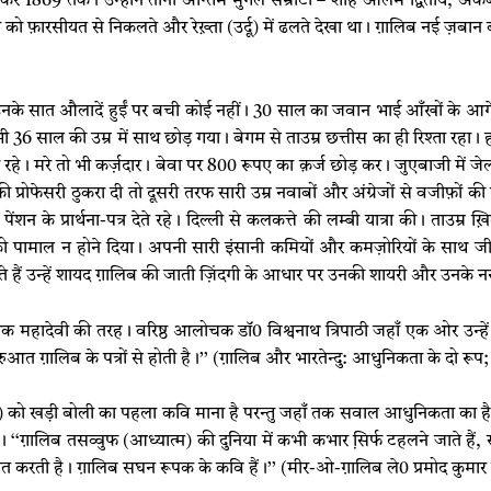
लेकर 1869 तक। उन्होंने तीनों अन्तिम मुगल सम्राटों – शाह आलम द्वितीय, अकब
 को फ़ारसीयत से निकलते और रेख़्ता (उर्दू) में ढलते देखा था। ग़ालिब नई ज़बान
े सात औलादें हुईं पर बची कोई नहीं। 30 साल का जवान भाई आँखों के आगे म
36 साल की उम्र में साथ छोड़ गया। बेगम से ताउम्र छत्तीस का ही रिश्ता रहा
र रहे। मरे तो भी कर्ज़दार। बेवा पर 800 रूपए का क़र्ज छोड़ कर। जुएबाजी में ज
फेसरी ठुकरा दी तो दूसरी तरफ सारी उम्र नवाबों और अंग्रेजों से वजीफ़ों की दरख
 पेंशन के प्रार्थना-पत्र देते रहे। दिल्ली से कलकत्ते की लम्बी यात्रा की। ताउम्
ी को पामाल न होने दिया। अपनी सारी इंसानी कमियों और कमज़ोरियों के साथ ज
हैं उन्हें शायद ग़ालिब की जाती ज़िंदगी के आधार पर उनकी शायरी और उनके नस्र
महादेवी की तरह। वरिष्ठ आलोचक डॉ0 विश्वनाथ त्रिपाठी जहाँ एक ओर उन्हें
 शुरुआत ग़ालिब के पत्रों से होती है।’’ (ग़ालिब और भारतेन्दु: आधुनिकता के दो 
ो खड़ी बोली का पहला कवि माना है परन्तु जहाँ तक सवाल आधुनिकता का है
‘‘ग़ालिब तसव्वुफ (आध्यात्म) की दुनिया में कभी कभार सि़र्फ टहलने जाते हैं
ात करती है। ग़ालिब सघन रूपक के कवि हैं।’’ (मीर-ओ-ग़ालिब ले0 प्रमोद कुमार 