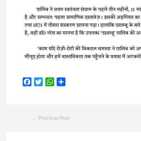
ग़ालिब ने प्रथम स्वतंत्रता संग्राम के पहले तीन महीनों, 11 मई 
है और सम्भवतः पहला प्रामाणिक दस्तावेज़। इसकी अहमियत का अन्दा
तथा 1871 में तीसरा संस्करण छापना पड़ा। हालांकि दस्तम्बू के बारे म
हैं, वहीं डॉ0 नरेश का मानना है कि उपलब्ध ‘दस्तम्बू’ ग़ालिब की 
‘काश यदि रोज़ी-रोटी की विकराल समस्या ने ग़ालिब को अपनी 
मौजूद होता और हमें वास्तविकता तक पहुँचने के प्रयास में अटकलें
F
T
W
S
a
w
h
h
c
i
a
a
e
t
t
r
b
t
s
e
←
Previous Post
o
e
A
o
r
p