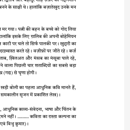
र द्वितीय और बहादुर शाह ज़फ़र को गद्दीनशीन
 बनने के साक्षी थे। हालांकि बज़ातेखुद उनके मन
र गया। पत्नी की बहन के बच्चे को गोद लिया
। हालांकि इसके लिए ग़ालिब की अपनी बोहेमियन
ेल काटी पर चले तो सिर्फ पालकी पर। खुद्दारी का
़्वास्त करते रहे। वज़ीफ़ों पर जीते रहे। कर्ज़
र ख़‍िताब, ख़‍िलअत और मंसब का मंसूबा पाले रहे,
ीने वाला पिछली चार शताब्दियों का सबसे बड़ा
 (गद्य) से घृणा होगी।
 खड़ी बोली का पहला आधुनिक कवि मानते हैं,
रूप; समकालीन सृजन में प्रकाशित लेख)।
, आधुनिक काव्य-संवेदना, भाषा और चिंतन के
, रमने नहीं। ……… कविता का रास्ता कल्पना का
एवं विभु कुमार)।