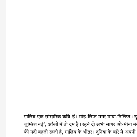
c
i
a
a
e
t
t
r
b
t
s
e
o
e
A
o
r
p
k
p
ग़ालिब एक सांसारिक कवि हैं। मोह-लिप्त मगर माया-निर्लिप्त। दुनि
जुम्बिश नहीं, आँखों में तो दम है। रहने दो अभी सागर ओ-मीना मेर
की नदी बहती रहती है, ग़ालिब के भीतर। दुनिया के बारे में 