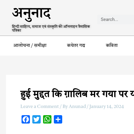
अनुनाद
हिन्दी साहित्य, समाज एवं संस्कृति की ऑनलाइन त्रैमासिक
पत्रिका
आलोचना / समीक्षा
कथेतर गद्य
कविता
हुई मुद्दत कि ग़ालिब मर गया पर य
Leave a Comment
/ By
Anunad
/
January 14, 2024
F
T
W
S
a
w
h
h