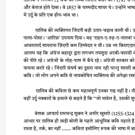
ग़ालिब ने लगभग 72 वर्षों की लम्बी ज़िंदगी बसर की। 1797 से 
और बेताज़ होते देखा। वे 1857 के चश्मदीद शायर थे। उन्होंने भाषा
में उर्दू के प्रति एक हीन-भाव था।
ग़ालिब की व्यक्तिगत जिंदगी बड़ी उतार-चढ़ाव वाली थी। उनक
पाला-पोसा। ‘आरिफ़’ उपनाम दिया। वह ‘राहत-ए-रुह-ए-नातवां भी 
आवाराग़र्द शायराना ज़िंदगी कम ज़िम्मेदार न थी। उम्र भर किराएदा
आलम यह कि अंग्रेज बहादुर द्वारा लगभग तयशुदा अरबी-फारसी की प्रो
की पीते रहे। अग्रेजों के मोह-पाश में बँधे रहे। अंग्रेजी सरकार को
याचना करते रहे। जिंदगी संघर्ष का दूसरा नाम रही परन्तु शायर
कवि। जो लोग अपने कवि से नायकोचित व्यक्तित्व की अपेक्षा रखते 
ग़ालिब की कविता से कम महत्वपूर्ण उनका गद्य नहीं है। ठीक 
वहीं उर्दू नक्कारों के हवाले से कहते हैं कि ‘‘जो नावेल है, उसकी
बेशक आचार्य रामचन्द्र शुक्ल ने अमीर खुसरो (1255-1324) क
आधार पर ग़ालिब ही खड़ी बोली के पहले आधुनिक कवि ठहरते हैं। 
रास्ता है, तर्क, का नहीं ……. कविता इसीलिए रूपक की भाषा में ब