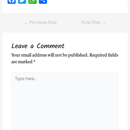
a
w
h
h
c
i
a
a
←
Previous Post
Next Post
→
e
t
t
r
b
t
s
e
o
e
A
Leave a Comment
o
r
p
Your email address will not be published.
Required fields
k
p
are marked
*