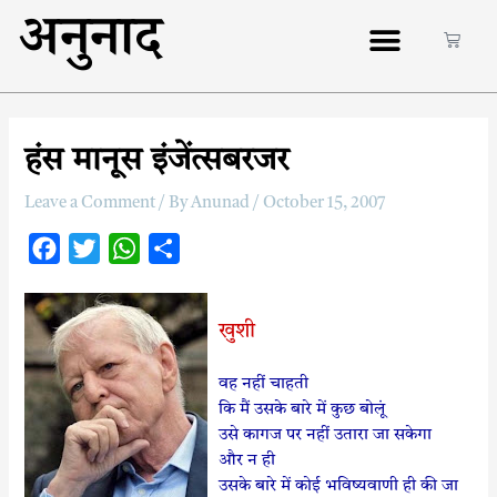
अनुनाद
हंस मानूस इंजेंत्सबरजर
Leave a Comment
/ By
Anunad
/
October 15, 2007
F
T
W
S
a
w
h
h
c
i
a
a
खुशी
e
t
t
r
b
t
s
e
वह नहीं चाहती
o
e
A
कि मैं उसके बारे में कुछ बोलूं
o
r
p
उसे कागज पर नहीं उतारा जा सकेगा
और न ही
k
p
उसके बारे में कोई भविष्यवाणी ही की जा