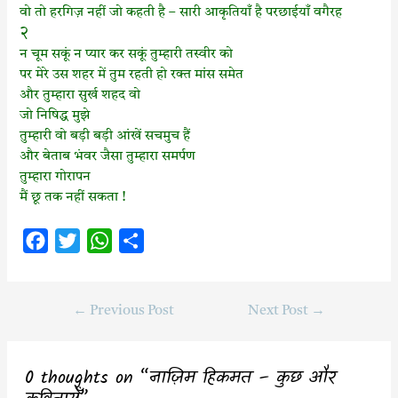
वो तो हरगिज़ नहीं जो कहती है – सारी आकृतियाँ है परछाईयाँ वगैरह
२
न चूम सकूं न प्यार कर सकूं तुम्हारी तस्वीर को
पर मेरे उस शहर में तुम रहती हो रक्त मांस समेत
और तुम्हारा सुर्ख शहद वो
जो निषिद्ध मुझे
तुम्हारी वो बड़ी बड़ी आंखें सचमुच हैं
और बेताब भंवर जैसा तुम्हारा समर्पण
तुम्हारा गोरापन
मैं छू तक नहीं सकता !
F
T
W
S
a
w
h
h
c
i
a
a
←
Previous Post
Next Post
→
e
t
t
r
b
t
s
e
o
e
A
0 thoughts on “नाज़िम हिकमत – कुछ और
o
r
p