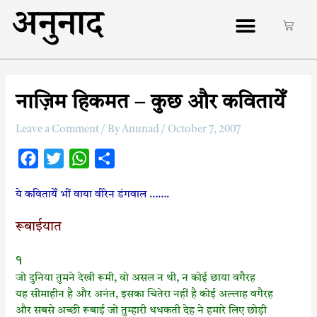
अनुनाद
नाज़िम हिकमत – कुछ और कवितायेँ
Leave a Comment
/ By
Anunad
/
October 7, 2007
F
T
W
S
a
w
h
h
ये कवितायेँ भीं वाया वीरेन डंगवाल …….
c
i
a
a
e
t
t
r
रूबाईयात
b
t
s
e
o
e
A
१
o
r
p
जो दुनिया तुमने देखी रूमी, वो असल न थी, न कोई छाया वगैरह
यह सीमाहीन है और अनंत, इसका चितेरा नहीं है कोई अल्लाह वगैरह
k
p
और सबसे अच्छी रूबाई जो तुम्हारी धधकती देह ने हमारे लिए छोड़ी