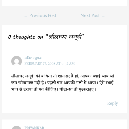
a
w
h
h
c
i
a
a
←
Previous Post
Next Post
→
e
t
t
r
b
t
s
e
o
e
A
0 thoughts on “लीलाधर जगूड़ी”
o
r
p
k
p
अनिल रघुराज
FEBRUARY 27, 2008 AT 5:52 AM
लीलाधर जगूड़ी की कविता तो शानदार है ही, आपका स्थाई भाव भी
कम खौफनाक नहीं है। पहली बार आपकी गली में आया। ऐसे स्थाई
भाव से डराया तो मत कीजिए। थोड़ा-सा तो मुस्कराइए।
Reply
PRIYANKAR