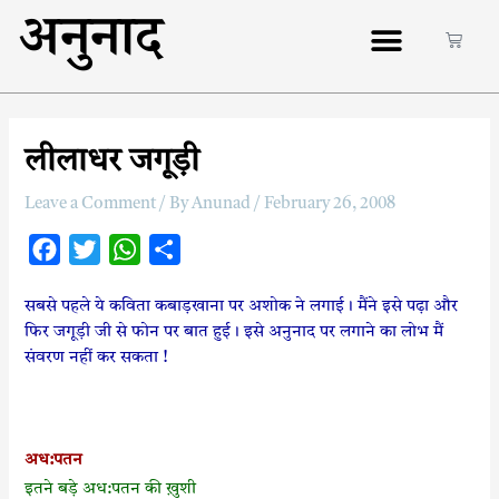
अनुनाद
लीलाधर जगूड़ी
Leave a Comment
/ By
Anunad
/
February 26, 2008
F
T
W
S
a
w
h
h
सबसे पहले ये कविता कबाड़खाना पर अशोक ने लगाई। मैंने इसे पढ़ा और
c
i
a
a
फिर जगूड़ी जी से फोन पर बात हुई। इसे अनुनाद पर लगाने का लोभ मैं
e
t
t
r
संवरण नहीं कर सकता !
b
t
s
e
o
e
A
o
r
p
अध:पतन
k
p
इतने बड़े अध:पतन की ख़ुशी