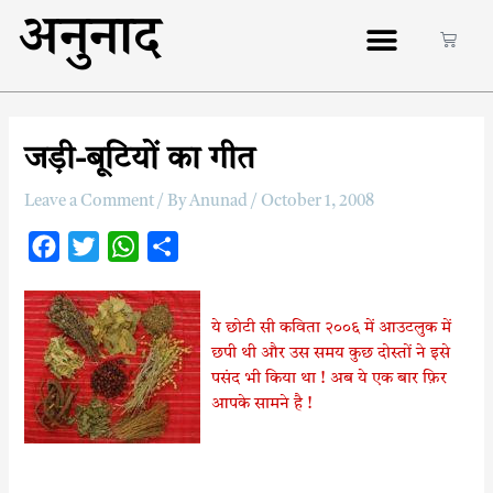
अनुनाद
जड़ी-बूटियों का गीत
Leave a Comment
/ By
Anunad
/
October 1, 2008
F
T
W
S
a
w
h
h
c
i
a
a
ये छोटी सी कविता २००६ में आउटलुक में
e
t
t
r
छपी थी और उस समय कुछ दोस्तों ने इसे
b
t
s
e
पसंद भी किया था ! अब ये एक बार फ़िर
o
e
A
आपके सामने है !
o
r
p
k
p