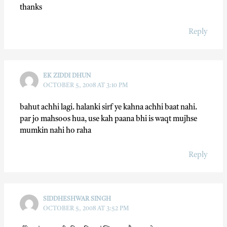
thanks
Reply
EK ZIDDI DHUN
OCTOBER 5, 2008 AT 3:10 PM
bahut achhi lagi. halanki sirf ye kahna achhi baat nahi.
par jo mahsoos hua, use kah paana bhi is waqt mujhse
mumkin nahi ho raha
Reply
SIDDHESHWAR SINGH
OCTOBER 5, 2008 AT 3:52 PM