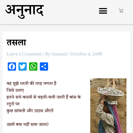
अनुनाद
तसला
Leave a Comment
/ By
Anunad
/
October 4, 2008
F
T
W
S
a
w
h
h
c
i
a
a
वह
मुझे धरती की तरह लगता है
जिसे उठाए
e
t
t
r
इतने सधे कदमों से चढ़ती-चली जाती हैं बांस के
b
t
s
e
टट्टरों पर
o
e
A
कुछ सांवली और उदास औरतें
o
r
p
k
p
उसमें क्या नहीं समा जाता?