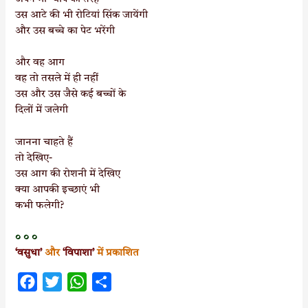
उस आटे की भी रोटियां सिंक जायेंगी
और उस बच्चे का पेट भरेंगी
और वह आग
वह तो तसले में ही नहीं
उस और उस जैसे कई बच्चों के
दिलों में जलेगी
जानना चाहते हैं
तो देखिए-
उस आग की रोशनी में देखिए
क्या आपकी इच्छाएं भी
कभी फलेगी?
० ० ०
‘वसुधा’
और
‘विपाशा’
में प्रकाशित
F
T
W
S
a
w
h
h