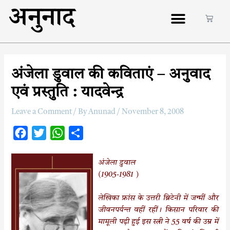
अनुनाद
अंजेला डुवाल की कविताएं – अनुवाद
एवं प्रस्तुति : यादवेन्द्र
Leave a Comment
/ By
Anunad
/
November 8, 2008
F
T
W
S
a
w
h
h
c
i
a
a
अंजेला डुवाल
(1905-1981 )
e
t
t
r
b
t
s
e
लेखिका फ्रांस के उत्तरी ब्रिटेनी में जन्मीं और
o
e
A
जीवनपर्यन्त वहीं रहीं। किसान परिवार की
o
r
p
मामूली पढ़ी हुई इस स्त्री ने 55 वर्ष की उम्र में