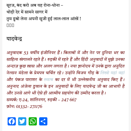
सूरज, बंद करो अब यह रोना-धोना –
थोड़ी देर में सामने सागर में
तुम डुबो लेना अपनी सूजी हुई लाल-लाल आंखें !

यादवेन्द्र
अनुवादक 53 वर्षीय इंजीनियर हैं। किताबों में और नेट पर दुनिया भर का
साहित्य खंगालते रहते हैं। रुड़की में रहते हैं और हिंदी अनुवादों में मुझे उनका
अन्दाज़ कुछ खास और अलग लगता है। नया ज्ञानोदय में उनके द्वारा अनूदित
नेल्सन मंडेला के प्रेमपत्र चर्चित रहे। उन्होंने विजय गौड़ के
लिखो यहां वहां
और पंकज पाराशर के
ख्वाब
का दर में भी उल्लेखनीय अनुवाद किए हैं।
अनुनाद अंजेला डुवाल के इन अनुवादों के लिए यादवेन्द्र जी का आभारी है
और उनसे आगे भी ऐसे ही आत्मीय सहयोग की उम्मीद करता है।
सम्पर्क: ए-24, शांतिनगर, रुड़की – 247 667
फ़ोन: 01332- 271176
F
T
W
S
a
w
h
h