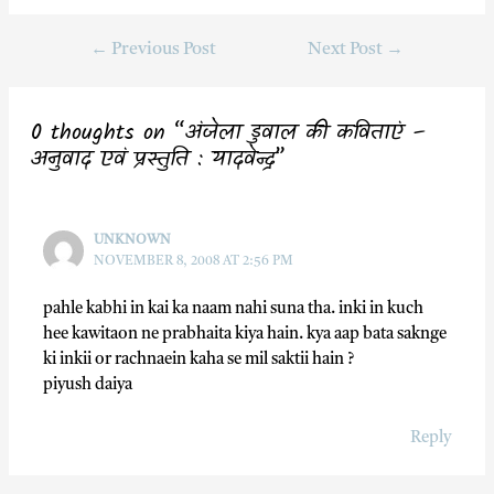
c
i
a
a
←
Previous Post
Next Post
→
e
t
t
r
b
t
s
e
o
e
A
0 thoughts on “अंजेला डुवाल की कविताएं –
o
r
p
अनुवाद एवं प्रस्तुति : यादवेन्द्र”
k
p
UNKNOWN
NOVEMBER 8, 2008 AT 2:56 PM
pahle kabhi in kai ka naam nahi suna tha. inki in kuch
hee kawitaon ne prabhaita kiya hain. kya aap bata saknge
ki inkii or rachnaein kaha se mil saktii hain ?
piyush daiya
Reply