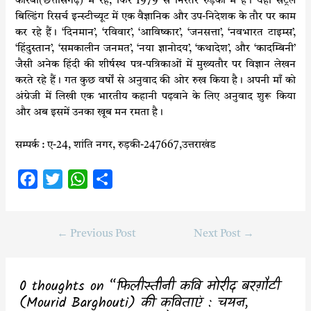
कोरबा(छत्तीसगढ़) में रहे, फिर 1979 से निरंतर रुड़की में हैं। यहाँ सेंट्रल
बिल्डिंग रिसर्च इन्स्टीच्यूट में एक वैज्ञानिक और उप-निदेशक के तौर पर काम
कर रहे हैं। ‘दिनमान’, ‘रविवार’, ‘आविष्कार’, ‘जनसत्ता’, ‘नवभारत टाइम्स’,
‘हिंदुस्तान’, ‘समकालीन जनमत’, ‘नया ज्ञानोदय’, ‘कथादेश’, और ‘कादम्बिनी’
जैसी अनेक हिंदी की शीर्षस्थ पत्र-पत्रिकाओं में मुख्यतौर पर विज्ञान लेखन
करते रहे हैं। गत कुछ वर्षों से अनुवाद की ओर रुख किया है। अपनी माँ को
अंग्रेजी में लिखी एक भारतीय कहानी पढ़वाने के लिए अनुवाद शुरू किया
और अब इसमें उनका खूब मन रमता है।
सम्पर्क : ए-24, शांति नगर, रुड़की-247667,
उत्तराखंड
F
T
W
S
a
w
h
h
c
i
a
a
←
Previous Post
Next Post
→
e
t
t
r
b
t
s
e
o
e
A
0 thoughts on “फिलीस्तीनी कवि मोरीद बरग़ौटी
o
r
p
(Mourid Barghouti) की कविताएं : चयन,