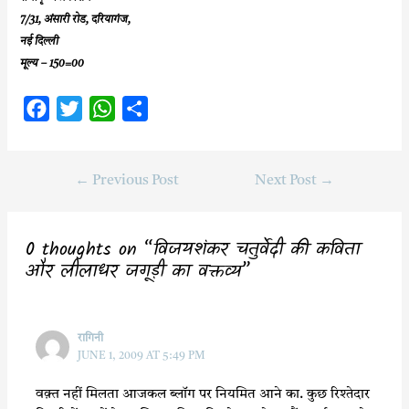
7/31, अंसारी रोड, दरियागंज,
नई दिल्ली
मूल्य – 150=00
F
T
W
S
a
w
h
h
c
i
a
a
←
Previous Post
Next Post
→
e
t
t
r
b
t
s
e
o
e
A
0 thoughts on “विजयशंकर चतुर्वेदी की कविता
o
r
p
और लीलाधर जगूड़ी का वक्तव्य”
k
p
रागिनी
JUNE 1, 2009 AT 5:49 PM
वक़्त नहीं मिलता आजकल ब्लॉग पर नियमित आने का. कुछ रिश्तेदार