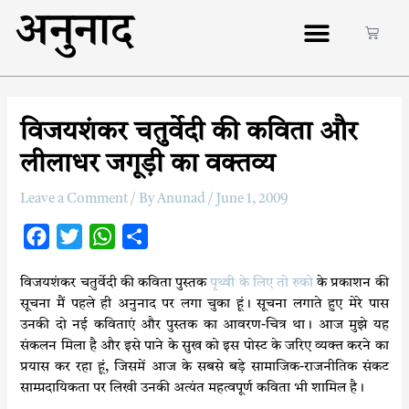
अनुनाद
विजयशंकर चतुर्वेदी की कविता और
लीलाधर जगूड़ी का वक्तव्य
Leave a Comment
/ By
Anunad
/
June 1, 2009
F
T
W
S
a
w
h
h
विजयशंकर चतुर्वेदी की कविता पुस्तक
पृथ्वी के लिए तो रुको
के प्रकाशन की
c
i
a
a
सूचना मैं पहले ही अनुनाद पर लगा चुका हूं। सूचना लगाते हुए मेरे पास
e
t
t
r
उनकी दो नई कविताएं और पुस्तक का आवरण-चित्र था। आज मुझे यह
b
t
s
e
संकलन मिला है और इसे पाने के सुख को इस पोस्ट के जरिए व्यक्त करने का
o
e
A
प्रयास कर रहा हूं, जिसमें आज के सबसे बड़े सामाजिक-राजनीतिक संकट
साम्प्रदायिकता पर लिखी उनकी अत्यंत महत्वपूर्ण कविता भी शामिल
है।
o
r
p