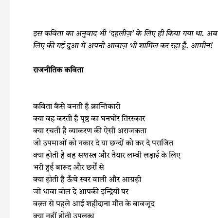
c
i
a
a
e
t
t
r
इस कविता का अनुवाद भी ‘दहलीज़’ के लिए ही किया गया था. अब श
b
t
s
e
लिए की गई दुआ में अपनी आवाज़ भी शामिल कर रहा हूँ. आमीन!
o
e
A
o
r
p
राजनीतिक कविता
k
p
कविता कैसे बनती है क्रान्तिकारी
क्या वह करती है पृष्ठ का घनघोर तिरस्कार
क्या रचती है व्याकरण की ऐसी अराजकता
जो उपमाओं को नकार दे या छन्दों को कर दे पराजित
क्या होती है वह सशस्त्र और तैयार लम्बी लड़ाई के लिए
भरी हुई बारूद और छर्रों से
क्या होती है ऊँचे स्वर वाली और आग्रही
जो धावा बोल दे आपकी इन्द्रियों पर
वक़्त से पहले आई शहीदाना मौत के बावजूद
क्या नहीं होती उपलब्ध