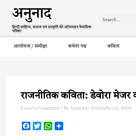
अनुनाद
हिन्दी साहित्य, समाज एवं संस्कृति की ऑनलाइन त्रैमासिक
पत्रिका
आलोचना / समीक्षा
कथेतर गद्य
कविता
राजनीतिक कविता: डेवोरा मेजर
Leave a Comment
/ By
Anunad
/
November 11, 2009
F
T
W
S
a
w
h
h