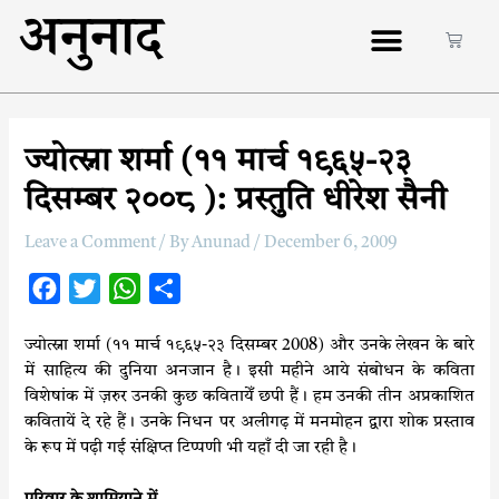
अनुनाद
ज्योत्स्ना शर्मा (११ मार्च १९६५-२३
दिसम्बर २००८ ): प्रस्तुति धीरेश सैनी
Leave a Comment
/ By
Anunad
/
December 6, 2009
F
T
W
S
a
w
h
h
ज्योत्स्ना शर्मा (११ मार्च १९६५-२३ दिसम्बर 2008) और उनके लेखन के बारे
c
i
a
a
में साहित्य की दुनिया अनजान है। इसी महीने आये संबोधन के कविता
e
t
t
r
विशेषांक में ज़रुर उनकी कुछ कवितायेँ छपी हैं। हम उनकी तीन अप्रकाशित
b
t
s
e
कवितायें दे रहे हैं। उनके निधन पर अलीगढ़ में मनमोहन द्वारा शोक प्रस्ताव
o
e
A
के रूप में पढ़ी गई संक्षिप्त टिप्पणी भी यहाँ दी जा रही है।
o
r
p