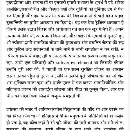
हृदयहीनता और अन्धताओं पर इतराती हमारी सभ्यता के भूगर्भ में पड़े अनेक
अलक्षित,असम्बोधित और विस्मृत प्रश्नों और गुत्थियों को दुर्निवार ढंग से पेश
कर दिया है और एक पतनशील समय की विडम्बनाओं से भरी गहन बीहड़
दुखान्तिकी का युगीन आख्यान रच दिया है। यह एक ऐसा ट्रेजिक आख्यान है
जिसमें इसके उद्दात्त शिखर और अधोगामी गर्त सब एक सूत्र में बंधे हैं। अपने
तमाम अंतर्विरोधों, आत्मघाती विचलनों, और विक्षेपों के दबावों से गुजरते हुए
भी ज्योत्स्ना हमारे सामजिक जीवन की मुख्यधारा और प्रचलित चेतना की रूढ़
और कुटिल छद्म सरंचनाओं के ताने बाने से कभी समझौता न कर सकीं. न
सिर्फ वे इससे से बाहर रहीं बल्कि उनके साथ उनका सम्बन्ध आद्य शत्रुता का
रहा. उनमें एक प्रतिवादी और subvertive eliment था जिसकी कीमत
उन्होंने पूरी अदा की. वे चाहतीं तो एक सरल सुरक्षित जीवन का आसान
रास्ता उनकी पहुँच से दूर न था, लेकिन उन्होंने पूरी अभिव्यक्ति का जोखिम
भरा मुश्किल रास्ता चुना और इसके एवज में एक दारुण आत्मनिर्वासित और
बहिष्कृत जीवन की आत्महंता लांछना और पीड़ा को क़ुबूल किया. और एक
चीज़ का पीछा किया जिसे वे अमूल्य समझती थीं.
ज्योत्स्ना की नज़र में आविष्कारशील विद्युतम्यता की कौंद थी और देखने का
वह विरल कोंण था जो इतिहास में वंचित मनुष्यता के प्रतिनिधि को ही नसीब
हो पता है, वह कोंण जहाँ से रंगे चुने जीवन की सारी बनावट और सारे खोल,
सुन्दरता की कुरूपता, सुखी जीवन के दाग धब्बे और भद्रलोक की