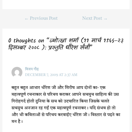
a
w
h
h
c
i
a
a
←
Previous Post
Next Post
→
e
t
t
r
b
t
s
e
o
e
A
0 thoughts on “ज्योत्स्ना शर्मा (११ मार्च १९६५-२३
o
r
p
दिसम्बर २००८ ): प्रस्तुति धीरेश सैनी”
k
p
विजय गौड़
DECEMBER 7, 2009 AT 2:37 AM
बहुत बहुत आभार धीरेश जी और शिरीष आप दोनों का- एक
महत्वपूर्ण रचनाकार से परिचय कराकर आपने सचमुच साहित्य की उस
गिरोहगर्द होती दुनिया के सच को उदघाटित किया जिसके चलते
सचमुच अनजान रह गईं एक महत्वपूर्ण रचनाकर। यदि संभव हो तो
और भी कविताओं से परिचय करवाईए धीरेश जी। विस्तार से पढ़ने का
मन है।