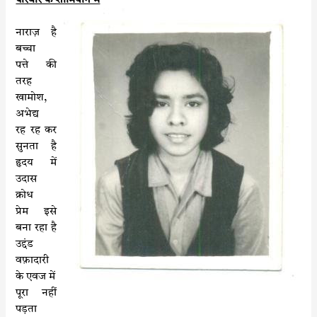
परिवार के शामियाने में
k
p
नाराज़ है
बच्चा
पत्ते की
तरह
खामोश,
अभेद्य
रह रह कर
सुनता है
हृदय में
उदास
क्रोध
प्रेम इसे
बना रहा है
उद्दंड
वफ़ादारी
के एवज में
पूरा नहीं
पड़ता