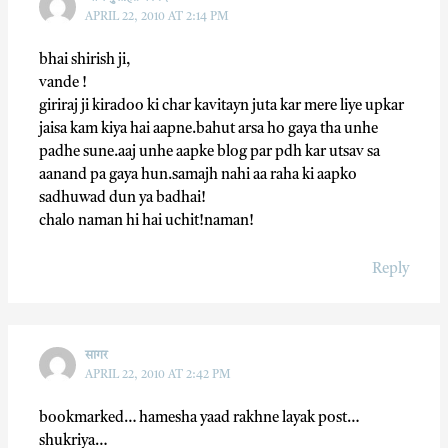
APRIL 22, 2010 AT 2:14 PM
bhai shirish ji,
vande !
giriraj ji kiradoo ki char kavitayn juta kar mere liye upkar
jaisa kam kiya hai aapne.bahut arsa ho gaya tha unhe
padhe sune.aaj unhe aapke blog par pdh kar utsav sa
aanand pa gaya hun.samajh nahi aa raha ki aapko
sadhuwad dun ya badhai!
chalo naman hi hai uchit!naman!
Reply
सागर
APRIL 22, 2010 AT 2:42 PM
bookmarked… hamesha yaad rakhne layak post…
shukriya…