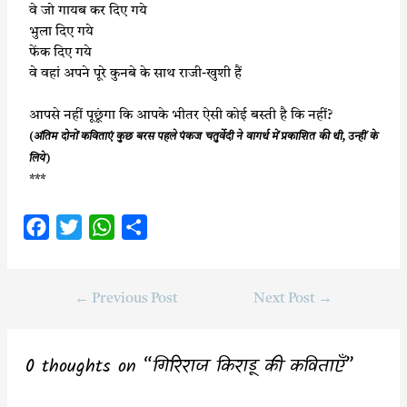
वे जो गायब कर दिए गये
भुला दिए गये
फेंक दिए गये
वे वहां अपने पूरे कुनबे के साथ राजी-खुशी हैं
आपसे नहीं पूछूंगा कि आपके भीतर ऐसी कोई बस्ती है कि नहीं?
(अंतिम दोनों कविताएं कुछ बरस पहले पंकज चतुर्वेदी ने वागर्थ में प्रकाशित की थी, उन्हीं के
लिये)
***
F
T
W
S
a
w
h
h
c
i
a
a
←
Previous Post
Next Post
→
e
t
t
r
b
t
s
e
o
e
A
0 thoughts on “गिरिराज किराडू की कविताएँ”
o
r
p
k
p