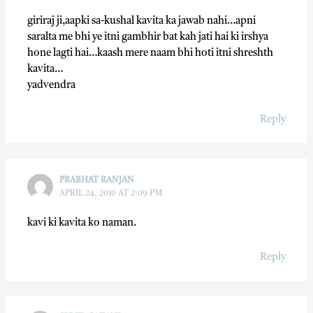
giriraj ji,aapki sa-kushal kavita ka jawab nahi…apni
saralta me bhi ye itni gambhir bat kah jati hai ki irshya
hone lagti hai…kaash mere naam bhi hoti itni shreshth
kavita…
yadvendra
Reply
PRABHAT RANJAN
APRIL 24, 2010 AT 2:09 PM
kavi ki kavita ko naman.
Reply