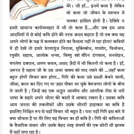
मेरे। जी हाँ… इनमें कला है लेकिन
वो कला
जो जीवन के मरुथल में
चलकर हासिल होती है। देखिये न
हमारे सामान्य कार्यव्यवहार में भी तो कला है….और जब हम आम
आदमियों में से कोई कवि होने की तरफ क़दम बढ़ाता है तो तब क्या वह
अपने लोगों के पक्ष में कलाकार होने का फैसला नहीं ले रहा होता? कवियों
में ही देखें तो हमारे प्रेरणापुंज निराला, मुक्तिबोध, शमशेर, त्रिलोचन,
रघुवीर सहाय, आलोक धन्वा, विष्णु खरे
वीरेन डंगवाल, मनमोहन,
मंगलेश डबराल, अरुण कमल, असद ज़ैदी में भी कितनी तो कला है। हाँ,
ज़रूरत है सहाय जी के उस अमर वाक्य को याद रखने की …
जहाँ कला
बहुत होगी विचार कम होगा
… गिरि की कला उसे सब्जी बेचने वाली,
जीसा, क़त्ल कर दिए गए या ज़हर पीकर मर चुके बेरुजगार लोगों के बीच
ले जाती है ; जिन्हें वह एक अद्भुत आत्मीय और आंतरिक टीस से भरी
भाषा के सहारे अपने भीतर की बस्ती में आबाद रखता है। उसका कवि
आम जनता की तकलीफों और उसके भीतरी हाहाकार का कवि है
इसलिए निश्चित रूप से यहाँ विचार भी बहुत है। पता नहीं गिरि इस बारे में
क्या सोचता है पर मेरे लिए वह विचार का ही कवि है। गिरि की कविताओं
के वैचारिक संसार और उसके बेहद स्पष्ट संघर्षों की एक छोटी सी झलक
मैं यहाँ लगा रहा हूँ।