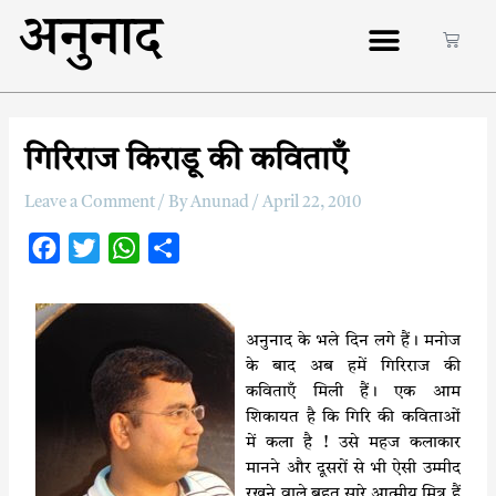
अनुनाद
गिरिराज किराडू की कविताएँ
Leave a Comment
/ By
Anunad
/
April 22, 2010
F
T
W
S
a
w
h
h
c
i
a
a
e
t
t
r
अनुनाद के भले दिन लगे हैं। मनोज
के बाद अब हमें गिरिराज की
b
t
s
e
कविताएँ मिली हैं। एक आम
o
e
A
शिकायत है कि गिरि की कविताओं
o
r
p
में कला है ! उसे महज कलाकार
k
p
मानने और दूसरों से भी ऐसी उम्मीद
रखने वाले बहुत सारे आत्मीय मित्र हैं