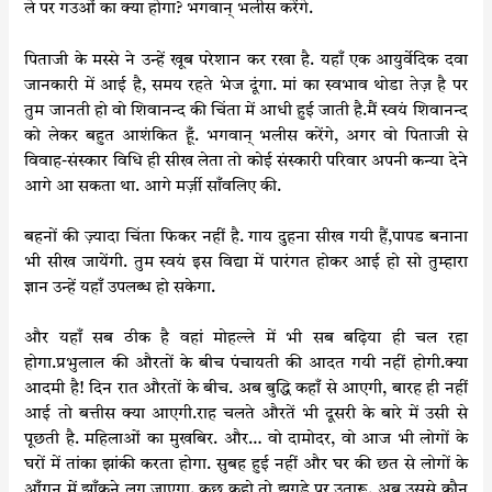
ले पर गउओं का क्या होगा? भगवान् भलीस करेंगे.
पिताजी के मस्से ने उन्हें खूब परेशान कर रखा है. यहाँ एक आयुर्वेदिक दवा
जानकारी में आई है, समय रहते भेज दूंगा. मां का स्वभाव थोडा तेज़ है पर
तुम जानती हो वो शिवानन्द की चिंता में आधी हुई जाती है.मैं स्वयं शिवानन्द
को लेकर बहुत आशंकित हूँ. भगवान् भलीस करेंगे, अगर वो पिताजी से
विवाह-संस्कार विधि ही सीख लेता तो कोई संस्कारी परिवार अपनी कन्या देने
आगे आ सकता था. आगे मर्ज़ी साँवलिए की.
बहनों की ज़्यादा चिंता फिकर नहीं है. गाय दुहना सीख गयी हैं,पापड बनाना
भी सीख जायेंगी. तुम स्वयं इस विद्या में पारंगत होकर आई हो सो तुम्हारा
ज्ञान उन्हें यहाँ उपलब्ध हो सकेगा.
और यहाँ सब ठीक है वहां मोहल्ले में भी सब बढ़िया ही चल रहा
होगा.प्रभुलाल की औरतों के बीच पंचायती की आदत गयी नहीं होगी.क्या
आदमी है! दिन रात औरतों के बीच. अब बुद्धि कहाँ से आएगी, बारह ही नहीं
आई तो बत्तीस क्या आएगी.राह चलते औरतें भी दूसरी के बारे में उसी से
पूछती है. महिलाओं का मुखबिर. और… वो दामोदर, वो आज भी लोगों के
घरों में तांका झांकी करता होगा. सुबह हुई नहीं और घर की छत से लोगों के
आँगन में झाँकने लग जाएगा. कुछ कहो तो झगडे पर उतारू. अब उससे कौन