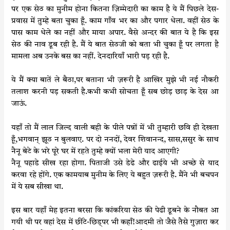
पर एक सेठ का मुनीम होना कितना ज़िम्मेदारी का काम है ये मैं पिछले देस-
प्रवास में तुम्हे बता चुका हूँ. काम गाँव भर का और पगार धेला. वहीं सेठ के
पास काम धेले का नहीं और माया अपार. वैसे अन्दर की बात ये है कि इस
सेठ की नाव डूब रही है. मैं ये बात सेठजी को बता भी चुका हूँ पर लगता है
मामला अब उनके बस का नहीं. देनदारियाँ भारी पड़ रही है.
ये मैं क्या बातें ले बैठा,पर बताना भी ज़रूरी है आखिर मुझे भी नई नौकरी
तलाश करनी पड़ सकती है.कभी कभी सोचता हूँ सब छोड़ छाड़ के देस आ
जाऊं.
यहाँ तो मैं लाल जिल्द वाली बही के पीले पन्नों में भी तुम्हारी छवि ही देखता
हूँ,भगवान् झूठ न बुलवाए. पर दो ननदों, देवर शिवानन्द, सास,ससुर के साथ
नैनू बेटे के भरे पूरे घर में रहते तुम्हे क्यों भला मेरी याद आएगी?
नैनू पहाडे सीख रहा होगा. पिताजी उसे डेढे और ढाईये भी अच्छे से याद
करवा रहे होंगे. एक कामयाब मुनीम के लिए ये बहुत ज़रूरी है. मैंने भी बचपन
में ये सब सीखा था.
इस बार यहाँ मेह इतना बरसा कि कांकरिया सेठ की पेढी डूबने के नौबत आ
गयी थी पर वहां देस में छींटे-छिड्पर भी कहाँ!आदमी तो जैसे तैसे गुज़ारा कर