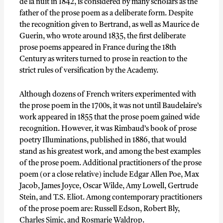
de la nuit in 1842, is considered by many scholars as the
father of the prose poem as a deliberate form. Despite
the recognition given to Bertrand, as well as Maurice de
Guerin, who wrote around 1835, the first deliberate
prose poems appeared in France during the 18th
Century as writers turned to prose in reaction to the
strict rules of versification by the Academy.
Although dozens of French writers experimented with
the prose poem in the 1700s, it was not until Baudelaire’s
work appeared in 1855 that the prose poem gained wide
recognition. However, it was Rimbaud’s book of prose
poetry Illuminations, published in 1886, that would
stand as his greatest work, and among the best examples
of the prose poem. Additional practitioners of the prose
poem (or a close relative) include Edgar Allen Poe, Max
Jacob, James Joyce, Oscar Wilde, Amy Lowell, Gertrude
Stein, and T.S. Eliot. Among contemporary practitioners
of the prose poem are: Russell Edson, Robert Bly,
Charles Simic, and Rosmarie Waldrop.