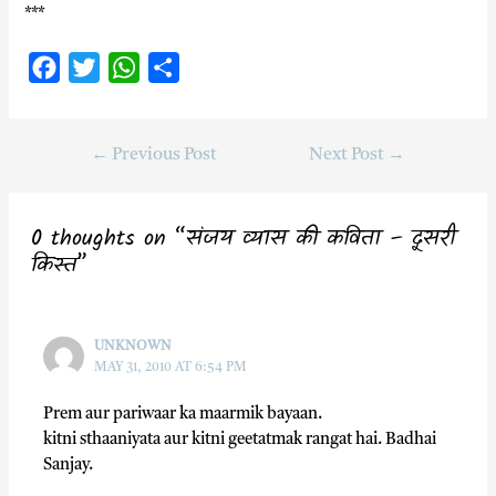
***
F
T
W
S
a
w
h
h
c
i
a
a
←
Previous Post
Next Post
→
e
t
t
r
b
t
s
e
o
e
A
0 thoughts on “संजय व्यास की कविता – दूसरी
o
r
p
किस्त”
k
p
UNKNOWN
MAY 31, 2010 AT 6:54 PM
Prem aur pariwaar ka maarmik bayaan.
kitni sthaaniyata aur kitni geetatmak rangat hai. Badhai
Sanjay.