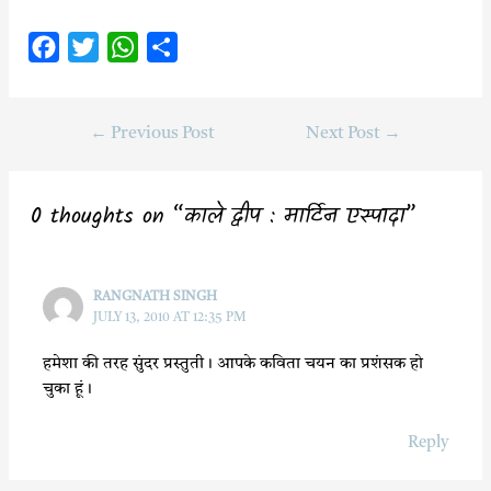
F
T
W
S
a
w
h
h
c
i
a
a
←
Previous Post
Next Post
→
e
t
t
r
b
t
s
e
o
e
A
0 thoughts on “काले द्वीप : मार्टिन एस्पादा”
o
r
p
k
p
RANGNATH SINGH
JULY 13, 2010 AT 12:35 PM
हमेशा की तरह सुंदर प्रस्तुती। आपके कविता चयन का प्रशंसक हो
चुका हूं।
Reply