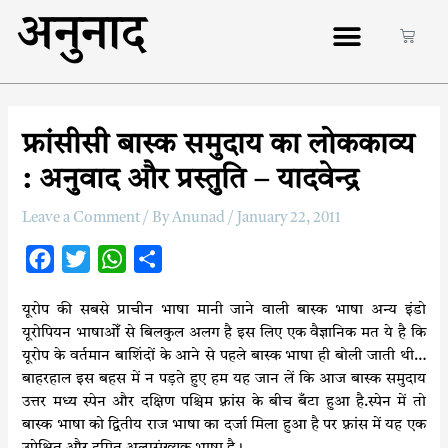
अनुनाद
फ्रांसीसी बास्क समुदाय का लोककाव्य
: अनुवाद और प्रस्तुति – यादवेन्द्र
Leave a Comment
/ By
Anunad
/
January 22, 2011
F
T
W
S
a
w
h
h
यूरोप की सबसे प्राचीन भाषा मानी जाने वाली बास्क भाषा अन्य इंडो
c
i
a
a
यूरोपियन भाषाओँ से बिलकुल अलग है इस लिए एक वैज्ञानिक मत ये है कि
e
t
t
r
यूरोप के वर्तमान बाशिंदों के आने से पहले बास्क भाषा ही बोली जाती थी…
b
t
s
e
बाहरहाल इस बहस में न पड़ते हुए हम यह जान लें कि आज बास्क समुदाय
o
e
A
उत्तर मध्य स्पेन और दक्षिण पश्चिम फ़्रांस के बीच बँटा हुआ है.स्पेन में तो
बास्क भाषा को द्वितीय राज भाषा का दर्जा मिला हुआ है पर फ़्रांस में यह एक
o
r
p