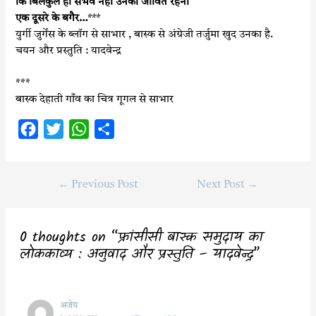
कि बिलकुल ही संभव नहीं उनका जीवित रहना
एक दूसरे के बगैर…
***
युर्गी जुर्गेंस के ब्लॉग से साभार , बास्क से अंग्रेजी तर्जुमा खुद उनका है.
चयन और प्रस्तुति : यादवेन्द्र
***
बास्क देहाती गाँव का चित्र गूगल से साभार
F
T
W
S
a
w
h
h
c
i
a
a
←
Previous Post
Next Post
→
e
t
t
r
b
t
s
e
o
e
A
0 thoughts on “फ्रांसीसी बास्क समुदाय का
o
r
p
लोककाव्य : अनुवाद और प्रस्तुति – यादवेन्द्र”
k
p
अजेय