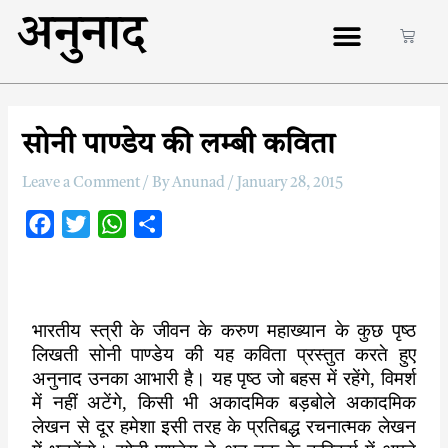
अनुनाद
सोनी पाण्डेय की लम्बी कविता
Leave a Comment
/ By
Anunad
/
January 28, 2015
F
T
W
S
a
w
h
h
c
i
a
a
e
t
t
r
भारतीय स्त्री के जीवन के करुण महाख्यान के कुछ पृष्ठ
b
t
s
e
लिखती सोनी पाण्डेय की यह कविता प्रस्तुत करते हुए
o
e
A
अनुनाद उनका आभारी है। यह पृष्ठ जो बहस में रहेंगे
,
विमर्श
o
r
p
में नहीं अटेंगे
,
किसी भी अकादमिक बड़बोले अकादमिक
k
p
लेखन से दूर हमेशा इसी तरह के प्रतिबद्ध रचनात्मक लेखन