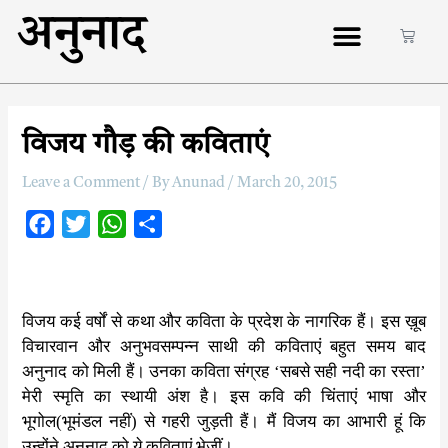
अनुनाद
विजय गौड़ की कविताएं
Leave a Comment
/ By
Anunad
/
March 20, 2015
F
T
W
S
a
w
h
h
c
i
a
a
e
t
t
r
विजय कई वर्षों से कथा और कविता के प्रदेश के नागरिक हैं। इस ख़ूब
b
t
s
e
विचारवान और अनुभवसम्पन्न साथी की कविताएं बहुत समय बाद
o
e
A
अनुनाद को मिली हैं। उनका कविता संग्रह ‘सबसे सही नदी का रस्ता’
o
r
p
मेरी स्मृति का स्थायी अंश है। इस कवि की चिंताएं भाषा और
k
p
भूगोल(भूमंडल नहीं) से गहरी जुड़ती हैं। मैं विजय का आभारी हूं कि
उन्होंने अनुनाद को ये कविताएं भेजीं।