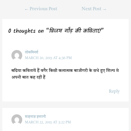
c
i
a
a
←
Previous Post
Next Post
→
e
t
t
r
b
t
s
e
o
e
A
0 thoughts on “विजय गौड़ की कविताएं”
o
r
p
k
p
लोकविमर्श
MARCH 20, 2015 AT 4:36 PM
बढिया कवितायें हैं वगैर किसी कलात्मक बाजीगरी के सधे हुए शिल्प मे
अपनी बात कह रहीं हैं
Reply
शाहनाज़ इमरानी
MARCH 22, 2015 AT 3:22 PM