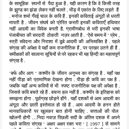
के
सामूहिक
सपनों से
पैदा हुआ है . यही कारण है कि वे किसी तरह
के झुण्ड
का झंडा लेकर नहीं चलते . भीड़ में एकांत के लिए लड़ते
हैं
.
मनोज शर्मा
गँवई चाल के कवि हैं . इनकी कविताई अंगूठों से धरती
मापती है . जीवन
संघर्ष को प्रेरित करती इनकी कविताएँ हथियार
नहीं आदमी का विवेक बनती है
.
ग्रामीणबोध से भरी इनकी भाषा
पंजाबीयत की सरदारी
ठोकती
नज़र आती है .
‘
ऐसे
समय में
‘
प्रेम
,
स्त्री संवेदना और निराशा में डूबे आदमी की अभिव्यक्ति
है . पहले
संग्रह की अपेक्षा वे यहाँ कम राजनीतिक हैं
,
पर प्रखर उतने ही
हैं .
समीक्षकों की सालाना सूचियों से परे रहकर भी यह हिन्दी का
महत्वपूर्ण
संग्रह है .
‘
बर्फ और आग
‘
कश्मीर के जीवन अनुभव का संग्रह है . यहाँ पक्ष
नहीं पीड़ा
को प्रामाणिक देखना होगा . पीड़ा ही कवि का पक्ष है .
जबकि यहाँ अन्य
कवियों से भी
स्पष्ट राजनीतिक पक्ष की अपेक्षा है .
जिससे कवि बचते रहे
हैं . बचना हल नहीं है . कश्मीर के इतिहास को
समझना होगा . पूर्वाग्रह छोड़ने होंगे . यहाँ दशकों
से आम आदमी का
अंगूठा और छाती इस्तेमाल हो रहे हैं . आम आदमी के हनन होते
मानवाधिकारों पर खुलकर बात होनी चाहिए . सत्ताओं की पोल
खोलनी होगी …
निदा नवाज़ पिछली सदी के अंतिम दशक में अपने
पहले कविता संग्रह
‘
अक्षर
अक्षर रक्त भरा
‘ [ 1997 ]
से सामने