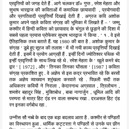
प्रवृत्तियों को जगह देते हैं . आगे चलकर डॉ० गुप्त
,
रमेश
मेहता और
सुभाष भारद्वाज की कविताओं में कमाधिक छायावादी
,
प्रयोगवादी
और प्रगतिवादी प्रवृत्तियाँ दिखाई देती हैं . अग्रज कवि अशोक
कुमार अपने
पहले कविता संग्रह की भूमिका में लिखते हैं –
‘
जम्मू
कश्मीर में हिन्दी
कविता को छायावाद के चंगुल से छुड़ाने की दिशा में
सबसे पहला प्रयास
प्रोफेसर सुभाष भारद्वाज ने किया .
‘
१ . वे इसे
ऐतिहासिक तथ्य बताते हैं
.
यह
1980
की बात है . अशोक कुमार के
संग्रह
‘
डूबे हुए सूरज की तलाश
‘
में भी नयी काव्य प्रवृत्तियाँ दिखाई
देती हैं . इसमें वे प्रयोग आग्रही
हैं . इन्हीं दिनों ज्योतिश्वर पथिक भी
इन्हीं प्रवृत्तियों के साथ लिख
रहे थे . रमेश मेहता के
‘
खुले कमरे बंद
द्वार
‘ [ 1972] ,
और
‘
तिनका
तिनका घोंसला
‘ [1987 ]
कविता
संग्रह प्रकाशित हुए . वे अज्ञेय से इस
कद्र प्रभावित रहे कि बरसों
तक अज्ञेय व्याख्यान श्रृंखला करवाते रहे .
पिछली सदी तक
अधिकतर कवियों ने निराला
,
केदारनाथ अग्रवाल
,
त्रिलोचन
,
शमशेर बहादुर सिंह
,
मुक्तिबोध
,
बाबा नागार्जुन
,
धूमिल आदि की
परम्परा
से मात्र हिट एंड रन वाला सम्बन्ध रखा . दरअसल हिट एंड
रन इनका वर्गबोध
रहा .
उन्नीस सौ नब्बे के बाद एक बड़ा बदलाव आता है . कश्मीर से पण्डितों
का
विस्थापन हुआ . धार्मिक कट्टरता ने पण्डितों से उनके घर छीन