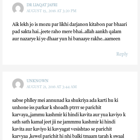
DR LIAQAT JAFRI
AUGUST 15, 2016 AT 3:20 PM
Aik lekh jo is mozu par likhi darjanon kitabon par bhaari
pad sakta hai..jeete raho mere bhai..allah aankh qalam
aur nazarye ki ye dhaar yun hi banaaye rakhe..aameen
Reply
UNKNOWN
AUGUST 21, 2016 AT 3:44 AM
sabse phlley mei annunad ka shukriya ada karti hu ki
unhone iss parkar k shoadh ptrrr se parichit
karvaya,,jammu kashmir ki hindi kavita aur yua kaviyo k
sath sath kamal jeet jii ne jammmu kashmir ki hindi
kavita aur kaviyo ki kavyagat vesishtao se parichit
karvyaa ,kewel parichit hi nhi balki tmaam tarah k swaal