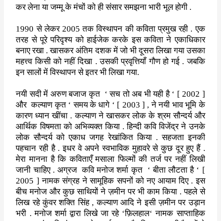
कर लेना या
जम्मू के मंचों को ही संसार समझना भारी भूल होगी .
1990
से लेकर
2005
तक विस्थापन की कविता प्रमुख रही . एक
तरह से पूरे
परिदृश्य को हाईजेक करके इस कविता ने एकाधिकार
बनाए रखा . खासकर अंतिम
दशक में जो भी दूसरा लिखा गया उसका
महत्त्व किसी को नहीं दिखा . उसकी
प्रवृत्तियाँ गौण हो गई . जबकि
इन सालों में विस्थापन से इतर भी लिखा गया
.
नयी सदी में अरुण बजाज कृत
‘
सच तो अब भी यही है
‘ [ 2002 ]
और
कल्याण
कृत
‘
समय के धागे
‘ [ 2003 ] ,
ने नयी भाव भूमि के
कारण ध्यान खींचा .
कल्याण ने खासकर लोक के श्रम सौन्दर्य और
आर्थिक विषमता को अभिव्यक्त
किया . हिन्दी कवि विजेंद्र ने उनके
लोक सौन्दर्य को एकाध जगह रेखांकित
किया . सहजता इनकी
पहचान रही है . इधर वे अपने स्वभाविक मुहावरे से कुछ
दूर हुए हैं .
मेरा मानना है कि कविताएँ मसाला फिल्मों की तर्ज पर नहीं
लिखी
जानी चाहिए . अग्रज
कवि मनोज शर्मा कृत
‘
बीता लौटता है
‘ [
2005 ]
नामक संग्रह ने सामूहिक सपनों को नए आयाम दिए . इस
बीच मनोज और कुछ
साथियों ने ज़मीन पर भी काम किया . पहले से
लिख रहे कुंवर शक्ति सिंह
,
कल्याण आदि ने इसी ज़मीन पर उड़ान
भरी . मनोज शर्मा द्वारा लिखे जा रहे
‘
फ़िलहाल
‘
नामक साप्ताहिक