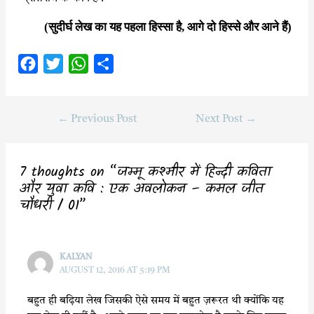
(सुदीर्घ लेख का यह पहला हिस्सा है, आगे दो हिस्से और आने हैं)
F
T
W
S
a
w
h
h
c
i
a
a
←
Previous Post
Next Post
→
e
t
t
r
b
t
s
e
o
e
A
7 thoughts on “जम्मू कश्मीर में हिन्दी कविता
o
r
p
और युवा कवि : एक अवलोकन – कमल जीत
चौधरी / 01”
k
p
KALYAN
AUGUST 12, 2016 AT 5:19 PM
बहुत ही बढ़िया लेख जिसकी ऐसे समय में बहुत ज़रूरत थी क्योंकि यह