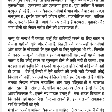
कारण ढूँढने पड़ें . यहाँ तो हाल फिलहाल ही
बहुल रूप में चली आ रही
एकपक्षीयता
,
एकरसता और एकालाप टूटा है . युवा कविता में सवाल
प्रमुख हो
रहे हैं . अब अधिकतर कवियों में भाव और विचार का अच्छा
सन्तुलन है . इनके
पास नयी जीवन दृष्टि
,
राजनीतिक स्वर
,
मौलिक
और टकटके बिम्ब हैं . आगे
के सफ़र में इन्हें परम्परा
,
मुहावरे और
भाषा शैली को लेकर सचेत होने की
आवश्यकता है .
जम्मू के सन्दर्भ में बताता चलूँ कि कविताएँ छपने के लिए बाहर न
भेजना
यहाँ की वृत्ति और सीमा है.
पिछली सदी तक यहाँ के कवियों
और बाहर के
संपादकों के एक दूसरे के लिए पूर्वाग्रह भी रहे . जिसके
भी कारण जम्मू की
कविता बाहर कम पहचानी गई . यहाँ यह भी कहा
जाता है कि कोई छपने या
पुरस्कृत होने से कवि नहीं हो जाता . इस
पर इतना ही कहूँगा कि न छपने या
पुरस्कृत होने से भी कोई कवि नहीं
हो जाता .
वैसे यूँ हिन्दी में ऐसे
कवियों की कमी नहीं जिनकी कोई
किताब तो नहीं
,
पर उन्हें पढ़ने लिखने वाले
इसलिए जानते हैं क्योंकि
उनका लेखन सोशल नेटवर्किंग और पत्र पत्रिकाओं
में उपलब्ध
होता रहता है . सोशल नेटवर्किंग पर उपलब्ध लेखन हिन्दी के लिए
आश्वस्तिपरक है . इसने नए पाठक बनाए हैं . मेरा अटल विश्वास है
कि कवि
नहीं पाठक पैदा किए जा सकते हैं . इस बात को समझकर
यहाँ के कवियों को ऐसे
मंचों का प्रयोग अधिकाधिक करना चाहिए . लिखकर अलमारी में बंद