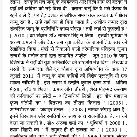
स्तम्भ
,
संस्कृति मंच जम्मू के कार्यक्रम और
नित्य शाम की बैठकों ने
यहाँ की कविता को नई दिशा दी . बताता चलूँ कि वे
भले पंजाब के
रहने वाले हैं
,
पर डेढ़ दशक से अधिक समय तक उनका कार्य
क्षेत्र
जम्मू रहा है . उन्हें यहाँ का ही गिना जाता है .
अशोक कुमार द्वारा
संकलित जम्मू के प्रतिनिधि काव्य संग्रह
‘
तवी जहां से
गुज़रती है
‘
[ 2010 ]
का संज्ञान डॉ० नामवर सिंह ने लिया . इसकी भूमिका
में
अरुण कमल ने जोर देकर इस युवा कविता के राजनीतिक स्वर को
रेखांकित
किया . मुंबई से निकलने वाली त्रैमासिक पत्रिका सृजन
सन्दर्भ के मनोज
शर्मा द्वारा सम्पादित अप्रैल – जून
2010
के जम्मू
विशेषांक ने यहाँ की
युवा अभिव्यक्ति को राष्ट्रीय मंच दिया . लेखक व
धरती के सम्पादक
शैलेन्द्र चौहान द्वारा अभिव्यक्ति के अंक
37
जुलाई
2011
में जम्मू के
पांच कवियों की विशेष प्रस्तुति भी एक
खाका खींचती है . इस स्तम्भ में
उन्होंने कुमार कृष्ण शर्मा
,
अमिता
मेहता
,
डॉ० शाश्विता
,
कमल जीत
चौधरी
,
शेख मोहम्मद कल्याण
की कविताओं पर छोटी – २ टिप्पणियाँ लिखी .
इस बीच महाराज
कृष्ण संतोषी का
‘
वितस्ता का तीसरा किनारा
‘ [2005] ,
अग्निशेखर का
‘
जवाहर टनल
‘ [ 2008 ]
नामक संग्रह आते हैं .
इनमें
विस्थापन और स्मृतियाँ के साथ साथ राजनीतिक चेतना को
देखा जा सकती है .
डॉ० अरुणा शर्मा का
‘
पृथ्वियाँ
‘[ 2008 ] ,
श्याम बिहारी का
‘
मैं
समुद्र ही हो सकता था .
‘ [ 2008 ] ,
कुलविन्दर मीत का
‘
नदी रोशनी की
‘ [ 2008 ]
नामक संग्रह