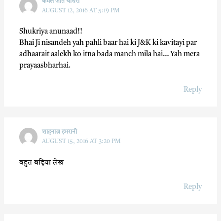
कमल जीत चौधरी
AUGUST 12, 2016 AT 5:19 PM
Shukriya anunaad!!
Bhai Ji nisandeh yah pahli baar hai ki J&K ki kavitayi par
adhaarait aalekh ko itna bada manch mila hai… Yah mera
prayaasbharhai.
Reply
शाहनाज़ इमरानी
AUGUST 15, 2016 AT 3:20 PM
बहुत बढ़िया लेख
Reply