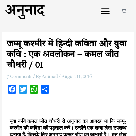
अनुनाद
जम्मू कश्मीर में हिन्दी कविता और युवा
कवि : एक अवलोकन – कमल जीत
चौधरी / 01
7 Comments
/ By
Anunad
/
August 11, 2016
F
T
W
S
a
w
h
h
c
i
a
a
e
t
t
r
युवा कवि कमल जीत चौधरी से अनुनाद का आग्रह था कि जम्मू-
b
t
s
e
कश्मीर की कविता की पड़ताल करें। उन्होंने एक लम्बा लेख उपलब्ध
o
e
A
कराया है, जिसके लिए अनुनाद कमल जीत का आभारी है। इस लेख