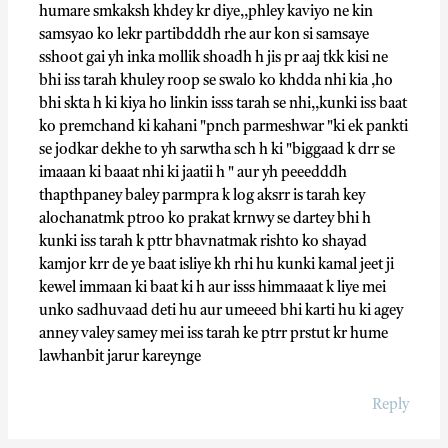
humare smkaksh khdey kr diye,,phley kaviyo ne kin
samsyao ko lekr partibdddh rhe aur kon si samsaye
sshoot gai yh inka mollik shoadh h jis pr aaj tkk kisi ne
bhi iss tarah khuley roop se swalo ko khdda nhi kia ,ho
bhi skta h ki kiya ho linkin isss tarah se nhi,,kunki iss baat
ko premchand ki kahani "pnch parmeshwar "ki ek pankti
se jodkar dekhe to yh sarwtha sch h ki "biggaad k drr se
imaaan ki baaat nhi ki jaatii h " aur yh peeedddh
thapthpaney baley parmpra k log aksrr is tarah key
alochanatmk ptroo ko prakat krnwy se dartey bhi h
kunki iss tarah k pttr bhavnatmak rishto ko shayad
kamjor krr de ye baat isliye kh rhi hu kunki kamal jeet ji
kewel immaan ki baat ki h aur isss himmaaat k liye mei
unko sadhuvaad deti hu aur umeeed bhi karti hu ki agey
anney valey samey mei iss tarah ke ptrr prstut kr hume
lawhanbit jarur kareynge
Reply