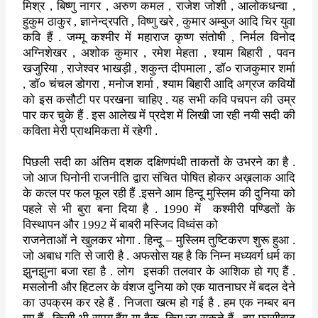
मिश्र
,
बिष्णु नागर
,
अरुण कमल
,
राजेश जोशी
,
आलोकधन्वा
,
हुकुम ठाकुर
,
ज्ञानेन्द्रपति
,
विष्णु खरे
,
कुमार अम्बुज आदि चिर युवा
कवि हैं . जम्मू कश्मीर में महाराज कृष्ण संतोषी
,
निर्मल विनोद
अग्निशेखर
,
अशोक कुमार
,
रमेश मेहता
,
श्याम बिहारी
,
पवन
खजुरिया
,
राजेश्वर भाखड़ी
,
शकुन्त दीपमाला
,
डॉ० राजकुमार शर्मा
,
डॉ० चंचल डोगरा
,
मनोज शर्मा
,
श्याम बिहारी आदि अग्रज कवियों
को इस कसौटी पर परखना चाहिए . यह सभी कवि पचपन की उम्र
पार कर चुके हैं . इस आलेख में प्रदेश में लिखी जा रही नयी सदी की
कविता मेरी प्राथमिकता में रहेगी .
पिछली सदी का अंतिम दशक दक्षिणपंथी ताकतों के उभरने का है .
जो आज घिनोनी राजनीति द्वारा संचित पोषित होकर अख़लाक आदि
के कत्ल पर फल फूल रही हैं .इसने आम हिन्दू मुस्लिम की दुनिया को
पहले से भी बुरा बना दिया है .
1990
में
कश्मीरी पण्डितों के
विस्थापन और
1992
में बाबरी मस्जिद विध्वंस को
राजनेताओं ने खुलकर भोगा . हिन्दू – मुस्लिम तुष्टिकरण शुरू हुआ .
जो
अबाध गति से जारी है . अफसोस यह है कि निम्न मध्यवर्ग धर्म का
झुनझुना
बजा रहा है . लोग
इसकी तलवार के आशिक हो गए हैं .
मसलोनी और हिटलर के
वंशज दुनिया को एक यातनाघर में बदल देने
का उपक्रम कर रहे हैं . निजता
खत्म हो गई है . हम एक नम्बर बन