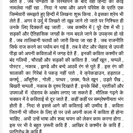
आते हैं . जब पण्डितों के विस्थापन
के बाद वहां हिन्दी का कोई
नामलेवा नहीं रहा . निदा ने भाषा और अपने
परिवेश के प्रति एक
जिम्मेवारी समझते हुए हिन्दी में लिखना शुरू किया .
वे इसका श्रेय भी
लेते हैं . अगर वे उर्दू में लिखते तो खूब जाने तो जाते
पर निश्चित ही
उनके लिए दिक्कतें बढ़ जाती .
जब कश्मीर में [ पूरे देश
में भी ]
सड़कों और ऐतिहासिक जगहों के नाम बदले जाने के उपक्रम हो रहे
हैं
.
जब तालिबानी फतवों को जारी किया जा रहा है . जब राजनीति
सिर्फ राज करने
का पर्याय बन गई है . तब वे वोट और जेहाद से उपजी
पीड़ा को अपनी कविताओं
में जगह देते हैं .
इनकी कविता कश्मीर की
बंद गलियों
,
चौराहों और
सड़कों की कविता है . जहाँ खून
,
चप्पलें
,
पोस्टर
,
नकाब
,
झण्डे और
बन्दे आठवें रंग से पुते हैं . इस रंग की
चालाकी का गिरेबां वे पकड़ नहीं
पाते . वे क्रेकडाउन
,
हड़ताल
,
कर्फ्यू
,
आँसूगैस
,
गोली
,
पत्थर
,
ज़ख्म
,
फैले खून
,
उड़ते पँख
,
बिखरी चप्पलों
,
नकाब के दृश्य दिखाते हैं .
इनके बिंबों
,
प्रतीकों और
उपमाओं में
दोहराव के आक्षेप लगाए जा सकते
हैं . मौलिक गढ़ने के
चक्कर में वे कविताई से दूर जाते हैं . कहीं कहीं
पर सम्प्रेषणीयता भंग
होती है . निदा से इससे आगे की कविताई की उम्मीद है
.
कविता
जितनी भी जीवन के लिए हो पर उसे अपनी कला में कविता ही होना
चाहिए . अभी उन्हें भाषा और शब्द चयन को लेकर काम करना होगा .
इस पर भी
वे बहुत ज़रूरी कवि हैं . आखिर वे कश्मीर के कवि हैं .
प्रतिरोध के कवि
हैं .