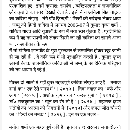
प्रकाशित हुए . इनमें क्रमश: समर्पण
,
व्यष्टिपरकता
व राजनीतिक
और क्रांति का स्वर दिखाई देता है . इसी बीच अनिला सिंह चाढ़क
का कविता संग्रह
‘
नंगे पाँव ज़िन्दगी
‘
रिश्तों की संवेदना लेकर आया
.
जम्मू की हिन्दी कविता में लगभग
2006-07
में कुमार कृष्ण शर्मा
,
योगिता
यादव आदि युवाओं के रूप में नया स्वर गूंजता है . प्रतिनिधि
रूप में यह
नए सपनों को लेकर लिखी जा रही कविता का सामने आना
था . कहानीकार के रूप
में तो योगिता ज्ञानपीठ के युवा पुरस्कार से सम्मानित होकर खूब जानी
ही
जा रही हैं
.
वे कवि रूप में भी प्रभावित करती हैं . कुमार कृष्ण
अपनी
बेबाक राजनीतिक कविताओं से जम्मू के साहित्यिक परिदृश्य
को नए आयाम दे
रहे हैं .
पिछले दो सालों में यहाँ कुछ महत्वपूर्ण कविता संग्रह आए हैं – मनोज
शर्मा का
‘
एक ऐसे समय में
‘ [
२०१५ ]
,
निदा नवाज़ का
‘
बर्फ और
आग
‘ [
२०१५ ]
,
अशोक कुमार का
‘
कस्स गुमां
‘ [
२०१४ ]
,
डॉ० राजकुमार का
‘
खून
का रंग तो है
‘ [
२०१४ ]
महाराज कृष्ण
संतोषी का
‘
आत्मा की निगरानी में
‘ [
२०१५] और कमल जीत चौधरी
का
‘
हिन्दी का नमक
‘ [
२०१६ ] .
इन पर एक नज़र –
मनोज शर्मा एक महत्वपूर्ण कवि हैं . इनका शब्द संस्कार जनान्दोलनों