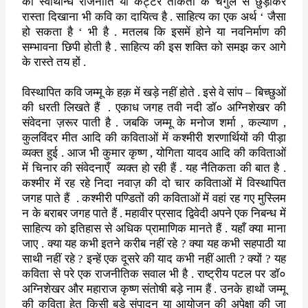
को स्वार्थान्ध राजनीति या कट्टर
ताकतों के चंगुल से छुड़ाकर
रास्ता दिखाना भी कवि का दायित्व है . साहित्य
का एक अर्थ
‘
जैसा
हो सकता है
‘
भी है . मतलब कि इसमें होने या नवनिर्माण
की
सम्भावना छिपी होती है . साहित्य की इस शक्ति को समझ कर आगे
के रास्ते
तय हों .
विस्थापित कवि जम्मू के हक़ में खड़े नहीं होते . इसे वे सांप – बिच्छुओं
की धरती लिखते हैं
.
एकाध जगह तवी नदी डॉ० अग्निशेखर की
संवेदना ज़रूर
पाती है . जबकि जम्मू के मनोज शर्मा
,
कल्याण
,
कुलविंदर मीत आदि की कविताओं में
कश्मीरी शरणार्थियों की पीड़ा
व्यक्त हुई . आज भी कुमार कृष्ण
,
योगिता
यादव आदि की कविताओं
में चिनार की संवेदनाएँ
व्यक्त हो रही हैं . यह
नैतिकता की बात है .
कश्मीर में रह रहे निदा नवाज़ की दो चार कविताओं में
विस्थापित
जगह पाते हैं
.
कश्मीरी पण्डितों की कविताओं में वहां रह गए
मुस्लिम
न के बराबर जगह पाते हैं . महावीर प्रसाद द्विवेदी अपने एक
निबन्ध में
साहित्य को इतिहास से अधिक प्रामाणिक मानते हैं . यहाँ क्या
माना
जाए . क्या यह कभी इतने करीब नहीं रहे
?
क्या यह कभी सहपाठी या
साथी
नहीं रहे
?
इन्हें एक दूसरे की याद कभी नहीं आती
?
क्यों
?
यह
कविता से
परे एक राजनीतिक सवाल भी है . राष्ट्रीय पटल पर डॉ०
अग्निशेखर और महाराज
कृष्ण संतोषी बड़े नाम हैं . उनके हाथों जम्मू
की कविता हेतु किसी बड़े
संपादन या आयोजन की अपेक्षा की जा