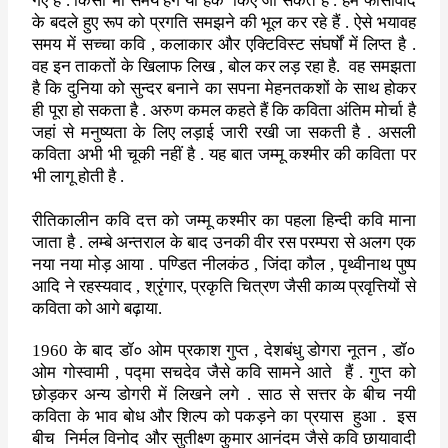
गए हैं . किसी भी समय हैंग या हैक
किए
जा सकते हैं . हम फासीवाद
के बदले हुए रूप को प्रगति समझने की भूल कर रहे
हैं . ऐसे भयावह
समय में सच्चा कवि
,
कलाकार और एक्टिविस्ट संघर्षों में
लिप्त है .
वह इन ताकतों के खिलाफ लिख
,
बोल कर लड़ रहा है.
वह समझता
है
कि दुनिया को सुन्दर बनाने का सपना मेहनतकशों के साथ होकर
ही पूरा हो
सकता है . अरुण कमल कहते हैं कि कविता अंतिम मोर्चा है
जहां से मनुष्यता
के लिए लड़ाई जारी रखी जा सकती है . असली
कविता अभी भी चूकी नहीं है . यह
बात जम्मू कश्मीर की कविता पर
भी लागू होती है .
रीतिकालीन कवि दत्त को जम्मू कश्मीर का पहला हिन्दी कवि माना
जाता है .
लम्बे अन्तराल के बाद उनकी वीर रस परम्परा से अलग एक
नया नया मोड़ आया .
पण्डित नीलकंठ
,
जिंदा कौल
,
पृथ्वीनाथ पुष्प
आदि ने रहस्यवाद
,
श्रृंगार
,
प्रकृति चित्रण जैसी काव्य प्रवृत्तियों से
कविता को आगे बढ़ाया.
1960
के बाद डॉ० ओम प्रकाश गुप्त
,
देशबंधु डोगरा नूतन
,
डॉ०
ओम गोस्वामी
,
पद्मा सचदेव जैसे कवि सामने आते
हैं . गुप्त को
छोड़कर अन्य डोगरी में
लिखने लगे . साठ से सत्तर के बीच नयी
कविता के भाव बोध और शिल्प को पकड़ने
का प्रयास
हुआ .
इस
बीच
निर्मल विनोद और सुतीक्ष्ण कुमार आनंदम जैसे
कवि छायावादी