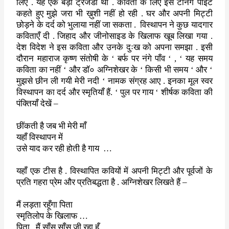
लिए . यह एक
बड़ी ट्रेजडी थी . कविता के लिए इसे टर्निंग पॉइंट
कहते हुए मुझे जरा भी
ख़ुशी नहीं हो रही . घर और अपनी मिट्टी
छोड़ने के दर्द को भुलाया नहीं जा
सकता .
विस्थापन ने कुछ यादगार
कविताएँ दी . जिहाद और जीनोसाइड के खिलाफ
खूब लिखा गया .
देश विदेश ने इस कविता और उनके दुःख को अपना समझा . इसी
दौरान महाराज कृष्ण संतोषी के
‘
बर्फ पर नंगे पाँव
‘ , ‘
यह समय
कविता का
नहीं
‘
और डॉ० अग्निशेखर के
‘
किसी भी समय
‘
और
‘
मुझसे छीन ली गयी मेरी
नदी
‘
नामक संग्रह आए . इनका मूल स्वर
विस्थापन का दर्द और स्मृतियाँ हैं
. ‘
पुल पर गाय
‘
शीर्षक कविता की
पंक्तियाँ देखें –
छींकती है जब भी मेरी माँ
यहाँ विस्थापन में
उसे याद कर रही होती है गाय
…
यहाँ एक टीस है . विस्थापित कवियों में अपनी मिट्टी और पूर्वजों के
प्रति
गहरा प्रेम और प्रतिबद्धता है . अग्निशेखर लिखते हैं –
मैं लड़ता रहूँगा पिता
स्मृतिलोप के खिलाफ …
पिता
,
मैं साँस साँस जी रहा हूँ