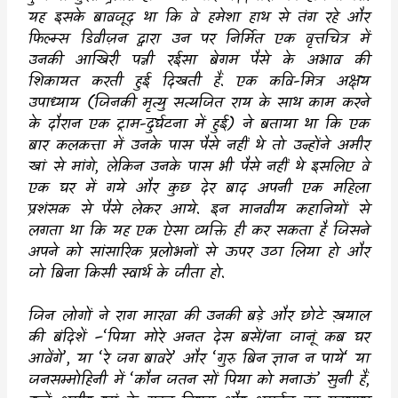
यह इसके बावजूद था कि वे हमेशा हाथ से तंग रहे और
फिल्म्स डिवीज़न द्वारा उन पर निर्मित एक वृत्तचित्र में
उनकी आखिरी पत्नी रईसा बेगम पैसे के अभाव की
शिकायत करती हुई दिखती हैं. एक कवि-मित्र अक्षय
उपाध्याय (जिनकी मृत्यु सत्यजित राय के साथ काम करने
के दौरान एक ट्राम-दुर्घटना में हुई) ने बताया था कि एक
बार कलकत्ता में उनके पास पैसे नहीं थे तो उन्होंने अमीर
खां से मांगे
,
लेकिन उनके पास भी पैसे नहीं थे इसलिए वे
एक घर में गये और कुछ देर बाद अपनी एक महिला
प्रशंसक से पैसे लेकर आये. इन मानवीय कहानियों से
लगता था कि यह एक ऐसा व्यक्ति ही कर सकता है जिसने
अपने को सांसारिक प्रलोभनों से ऊपर उठा लिया हो और
जो बिना किसी स्वार्थ के जीता हो.
जिन लोगों ने राग मारवा की उनकी बड़े और छोटे ख़याल
की बंदिशें
–‘
पिया मोरे अनत देस बसें/ना जानूं कब घर
आवेंगे
’,
या
‘
रे जग बावरे
’
और
‘
गुरु बिन ज्ञान न पाये
‘
या
जनसम्मोहिनी में
‘
कौन जतन सों पिया को मनाऊं
’
सुनी हैं
,