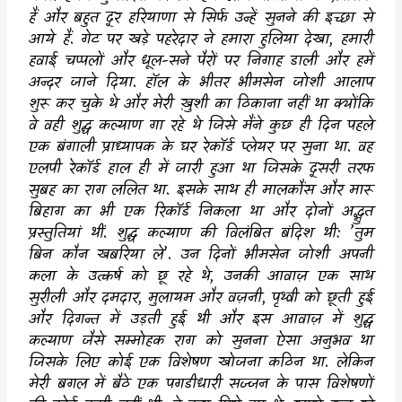
हैं और बहुत दूर हरियाणा से सिर्फ उन्हें सुनने की इच्छा से
आये हैं. गेट पर खड़े पहरेदार ने हमारा हुलिया देखा
,
हमारी
हवाई चप्पलों और धूल-सने पैरों पर निगाह डाली और हमें
अन्दर जाने दिया. हॉल के भीतर भीमसेन जोशी आलाप
शुरू कर चुके थे और मेरी ख़ुशी का ठिकाना नहीं था क्योंकि
वे वही शुद्ध कल्याण गा रहे थे जिसे मैंने कुछ ही दिन पहले
एक बंगाली प्राध्यापक के घर रेकॉर्ड प्लेयर पर सुना था. वह
एलपी रेकॉर्ड हाल ही में जारी हुआ था जिसके दूसरी तरफ
सुबह का राग ललित था. इसके साथ ही मालकौंस और मारू
बिहाग का भी एक रिकॉर्ड निकला था और दोनों अद्भुत
प्रस्तुतियां थीं. शुद्ध कल्याण की विलंबित बंदिश थी:
’
तुम
बिन कौन खबरिया ले
’.
उन दिनों भीमसेन जोशी अपनी
कला के उत्कर्ष को छू रहे थे
,
उनकी आवाज़ एक साथ
सुरीली और दमदार
,
मुलायम और वज़नी
,
पृथ्वी को छूती हुई
और दिगन्त में उड़ती हुई थी और इस आवाज़ में शुद्ध
कल्याण जैसे सम्मोहक राग को सुनना ऐसा अनुभव था
जिसके लिए कोई एक विशेषण खोजना कठिन था. लेकिन
मेरी बगल में बैठे एक पगडीधारी सज्जन के पास विशेषणों