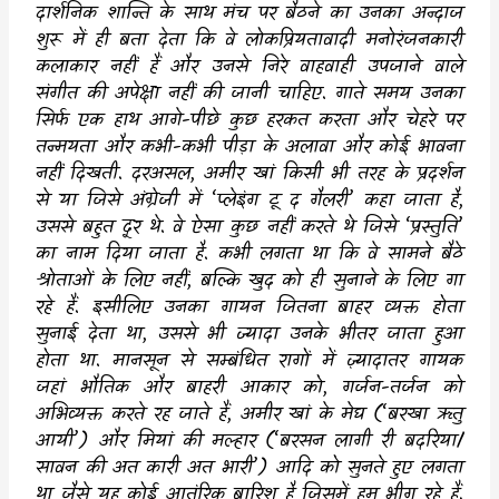
दार्शनिक शान्ति के साथ मंच पर बैठने का उनका अन्दाज
शुरू में ही बता देता कि वे लोकप्रियतावादी मनोरंजनकारी
कलाकार नहीं हैं और उनसे निरे वाहवाही उपजाने वाले
संगीत की अपेक्षा नहीं की जानी चाहिए. गाते समय उनका
सिर्फ एक हाथ आगे-पीछे कुछ हरकत करता और चेहरे पर
तन्मयता और कभी-कभी पीड़ा के अलावा और कोई भावना
नहीं दिखती. दरअसल
,
अमीर खां किसी भी तरह के प्रदर्शन
से या जिसे अंग्रेजी में
‘
प्लेइंग टू द गैलरी
’
कहा जाता है
,
उससे बहुत दूर थे. वे ऐसा कुछ नहीं करते थे जिसे
‘
प्रस्तुति
’
का नाम दिया जाता है. कभी लगता था कि वे सामने बैठे
श्रोताओं के लिए नहीं
,
बल्कि खुद को ही सुनाने के लिए गा
रहे हैं. इसीलिए उनका गायन जितना बाहर व्यक्त होता
सुनाई देता था
,
उससे भी ज्यादा उनके भीतर जाता हुआ
होता था. मानसून से सम्बंधित रागों में ज़्यादातर गायक
जहां भौतिक और बाहरी आकार को
,
गर्जन-तर्जन को
अभिव्यक्त करते रह जाते हैं
,
अमीर खां के मेघ (
‘
बरखा ऋतु
आयी
’)
और मियां की मल्हार (
‘
बरसन लागी री बदरिया/
सावन की अत कारी अत भारी
’)
आदि को सुनते हुए लगता
था जैसे यह कोई आतंरिक बारिश है जिसमें हम भीग रहे हैं.