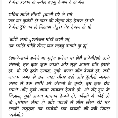
हे मेरा हलका ले रूमैल बदसु देखण दे ले मेरी
राडिन भाजि तीतरी दुर्वाली धरे ले ध्यो
फट जा कुयेडी ले डांडा की मैतुडा मेरु देखण ले द्यो
हे मेरा दूध का ले गिलास मैतुडा मेरु देखण ले द्यो
‘
कौरों जसी दुरजोधन पांडों जसी भ्यूं
तब जालि बालि सैसर जब गललु डाड्यों कु ह्यूं
’
(
आजे-बाजे बजेंगे या मृदंग बजेगा या भेरी बजेगी/ओ ऊंचे
जंगलो
,
तुम कुछ झुक जाओ और मुझे अपना गाँव देखने
दो. ओ मेरे हल्के रूमाल
,
मुझे अपना गाँव देखने दो. राडी
नामक जगह से एक मादा तीतर उडी और दुर्वाली नामक
जगह में रुक गयी/ ओ जंगलों के कुहरे
,
तुम कुछ छंट
जाओ और मुझे अपना मायका देखने दो. ओ मेरे दूध के
गिलास
,
मुझे अपना मायका देखने दो. कौरवों में कोई हो
तो दुर्योधन जैसा हो और पांडवों में भीम जैसा हो/ यह
लडकी ससुराल तब जायेगी जब जंगलों की बर्फ पिघल
जायेगी.)