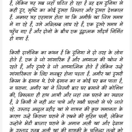
है
,
लेकिन यह सब जहाँ घटित हो रहा है वह इस दुनिया से
कहीं दूर
,
सृष्टि का कोई दूसरा विस्तार और दूसरा देशकाल
है. अक्सर यह एहसास होता था कि अमीर्फ़ खां जिस समय
में गा रहे हैं
,
उसे अविलम्ब लांघ रहे हैं
,
एक दूसरे समय में
पहुँच गए हैं और दोनों के बीच एक द्वंद्वात्मक सौंदर्य निर्मित
हो गया है.
किसी दार्शनिक का कथन है कि दुनिया में दो तरह के लोग
होते हैं. एक वे जो सांसारिक हैं और अध्यात्म की खोज में
रहते हैं
,
और दूसरे वे जो आध्यात्मिक होते हैं लेकिन उन्हें
सांसारिकता के लिए मजबूर होना पड़ता है. अमीर खां दूसरी
किस्म के इंसान थे. ऐसे इंसान का न कोई घर बन पाता है
,
न घराना. अमीर खां ने जितनी बार घर बसाने की कोशिश
की
,
विफलता ही हाथ आयी और जहां तक घराने का सवाल
है
,
वे किसी में नहीं अंट पाये और सभी घरानों से परे जाते
रहे. उस्ताद अब्दुल वहीद खां से गायन की कुछ समानता के
कारण उन्हें किराना घराने में रखने की मुहिम चली
,
लेकिन
उन्होंने भेंडी बाज़ार घराने के अमान अली खां और देवास
के उस्ताद रजब अली खां की गायकी के चुनिन्दा तत्वों को