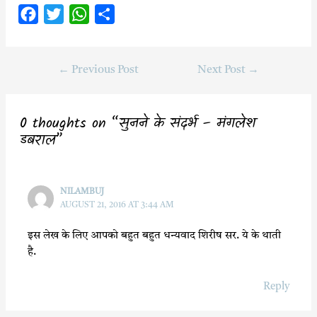
F
T
W
S
a
w
h
h
c
i
a
a
←
Previous Post
Next Post
→
e
t
t
r
b
t
s
e
o
e
A
0 thoughts on “सुनने के संदर्भ – मंगलेश
o
r
p
डबराल”
k
p
NILAMBUJ
AUGUST 21, 2016 AT 3:44 AM
इस लेख के लिए आपको बहुत बहुत धन्यवाद शिरीष सर. ये के थाती
है.
Reply