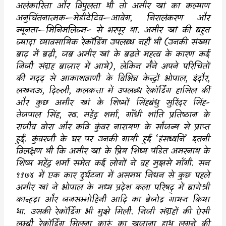
अलंकारिता और विपुलता थी तो अमीर खां का कल्याण
अनुचिंतनात्मक
—
मेडीटेटिव
—
आवेग
,
निरालंकरण और
न्यूनता
—
मिनिमलिज्म– से भरपूर था. अमीर खां की बहुत
ज्यादा व्यावसायिक रेकॉर्डिंग उपलब्ध नहीं थीं (उनकी संख्या
बाद में बढ़ी
,
जब अमीर खां के बढ़ते महत्व के कारण कई
निजी संग्रह बाज़ार में आये)
,
लेकिन मैंने अपने परिचितों
की मदद से आकाशवाणी के विभिन्न केन्द्रों भोपाल
,
इंदौर
,
लखनऊ
,
दिल्ली
,
कलकत्ता में उपलब्ध रेकॉर्डिंग हासिल कीं
और कुछ अमीर खां के शिष्यों सिंहबंधु सुरिंदर सिंह-
तेजपाल सिंह
,
स्व. महेंद्र शर्मा
,
गाँधी शांति प्रतिष्ठान के
राजीव वोरा और कवि कुंवर नारायण के सौजन्य से प्राप्त
हुईं. कुंवरजी के घर पर उनकी गायी हुई
‘
हंसध्वनि
’
इतनी
विलक्षण थी कि अमीर खां के प्रिय शिष्य पंडित अमरनाथ के
शिष्य महेंद्र शर्मा समेत कई लोगों ने वह मुझसे माँगी. सन
१९७४ में एक कार दुर्घटना में असमय निधन से कुछ पहले
अमीर खां ने भोपाल के मध्य प्रदेश कला परिषद् में बागेश्री
कान्हड़ा और जनसम्मोहिनी आदि का बेजोड़ गायन किया
था. उसकी रेकॉर्डिंग भी मुझे मिली. निजी संग्रहों की ऐसी
लम्बी रेकॉर्डिंग मिलना कारूं का खज़ाना हाथ लगने की