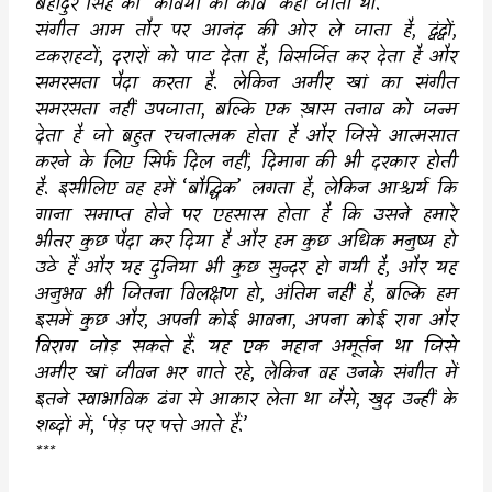
बहादुर सिंह को
‘
कवियों का कवि
’
कहा जाता था.
संगीत आम तौर पर आनंद की ओर ले जाता है
,
द्वंद्वों
,
टकराहटों
,
दरारों को पाट देता है
,
विसर्जित कर देता है और
समरसता पैदा करता है. लेकिन अमीर खां का संगीत
समरसता नहीं उपजाता
,
बल्कि एक ख़ास तनाव को जन्म
देता है जो बहुत रचनात्मक होता है और जिसे आत्मसात
करने के लिए सिर्फ दिल नहीं
,
दिमाग की भी दरकार होती
है. इसीलिए वह हमें
‘
बौद्धिक
’
लगता है
,
लेकिन आश्चर्य कि
गाना समाप्त होने पर एहसास होता है कि उसने हमारे
भीतर कुछ पैदा कर दिया है और हम कुछ अधिक मनुष्य हो
उठे हैं और यह दुनिया भी कुछ सुन्दर हो गयी है
,
और यह
अनुभव भी जितना विलक्षण हो
,
अंतिम नहीं है
,
बल्कि हम
इसमें कुछ और
,
अपनी कोई भावना
,
अपना कोई राग और
विराग जोड़ सकते हैं. यह एक महान अमूर्तन था जिसे
अमीर खां जीवन भर गाते रहे
,
लेकिन वह उनके संगीत में
इतने स्वाभाविक ढंग से आकार लेता था जैसे
,
खुद उन्हीं के
शब्दों में
, ‘
पेड़ पर पत्ते आते हैं.
’
***