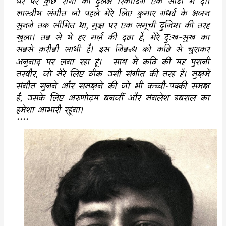
घर पर कुछ रागों की दुर्लभ रिकार्डिंग एक सीडी में दीं।
शास्त्रीय संगीत जो पहले मेरे लिए कुमार गंधर्व के भजन
सुनने तक सीमित था, मुझ पर एक समूची दुनिया की तरह
खुला। तब से ये हर मर्ज़ की दवा है, मेरे दु:ख-सुख का
सबसे क़रीबी साथी है। इस निबन्ध को कवि से चुराकर
अनुनाद पर लगा रहा हूं। साथ में कवि की यह पुरानी
तस्वीर, जो मेरे लिए ठीक उसी संगीत की तरह है। मुझमें
संगीत सुनने और समझने की जो भी कच्ची-पक्की समझ
है,
उसके
लिए अरुणोदय बनर्जी और मंगलेश डबराल का
हमेशा
आभारी रहूंगा।
****