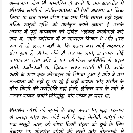
सख्तजान लोग भी सम्मोहित हो उठते थे. एक बातचीत में
भीमसेन जोशी ने संगीत-साधना की ऐसी अवस्था का ज़िक्र
किया था जब यमन जैसा एक राग सिर्फ गायन नहीं रहता
,
बल्कि समूची सृष्टि को अलंकृत करने लगता है. उनके
भण्डार में पूरी कायनात को रंजित-अलंकृत करनेवाले कई
राग थे. अपने व्यक्तित्व में वे साधारण दिखते थे और ग्रीन
रूम में तो लगता नहीं था कि इतना बड़ा कोई कलाकार
बैठा हुआ है
,
लेकिन जैसे ही मंच पर जाते
,
अचानक कोई
कायाकल्प होता और वे एक लोकोत्तर उपस्थिति में बदल
जाते. कभी-कभी यह दिक्क़त ज़रूर लगती थी कि उनके
स्वरों के साथ कुछ कोलाहल भी लिपटा हुआ है और वे उस
तन्मयता को नहीं छू पा रहे हैं जहाँ गायक और संगीत के
बीच किसी की उपस्थिति नहीं होती. लेकिन बाद के वर्षों में
उनका गायन काफी निरिद्विग्न और सौम्य हो गया था.
भीमसेन जोशी को सुनने के बाद लगता था
,
शुद्ध कल्याण
से ज्यादा मधुर राग कोई नहीं है. शुद्ध मेलोडी. माधुर्य का
एक समुद्री ज्वार
,
जो गोया किसी चंद्रमा को छूने के लिए
बेक़रार था. भीमसेन जोशी की तानों और बोलतानों में