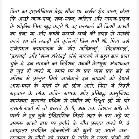
पिता का हारमोनियम बेहद मीठा था. जर्मन रीड वाला
,
जैसा
कि अच्छे खान-पान
,
रहन-सहन
,
कविता और गायन-वादन
के शौक़ीन पिता खुद कहते थे. वह कलकत्ते की किसी कंपनी
का बना था और काफी बजाये जाने की वजह से उसकी
काले रंग की लकड़ी की कुंजियाँ घिस गयी थीं. पिता उसे
राधेश्याम कथावाचक के
‘
वीर अभिमन्यु
’, ‘
विल्वमंगल
’,
‘
प्रहलाद
’
और
‘
सत्य हरिश्चंद्र
’
जैसे नाटकों में बहुत बार बजा
चुके थे. इन नाटकों का निर्देशन
,
उनकी वेशभूषा
,
मंचसज्जा
वे खुद ही करते थे. हमारे घर के एक पास एक बड़े से
आँगन में प्रस्तुत किये जानेवाले इन नाटकों को देखने
आस-पास के गांवों से भी लोग आते. पिता ने टिहरी
गढ़वाल के लोक कवि- गायक और प्रतिबद्ध कम्युनिस्ट
कार्यकर्ता गुणानंद पथिक से संगीत की शिक्षा ली थी जो
रामलीलाओं में तो बजाते ही थे
,
अब एक विशाल बाँध के
पानी में डूब चुके ऐतिहासिक टिहरी शहर के बस अड्डे पर
अक्सर अपने वाद्य पर क्रांति के गीत प्रस्तुत करते थे. वे
ज़्यादातर प्रचलित लोकगीतों की धुनों पर अपने जन-
जागरण के गीतों को ढालते थे ताकि वे जल्दी लोगों की