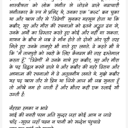
शास्त्रीयता को लोक संगीत से जोड़ने वाले नवाचारी
संगीतकार के रूप में प्रसिद्द थे
,
उनका एक
‘
कल्ट
’
बन चुका
था और खास तौर से
‘
त्रिवेणी
’
सुनकर महसूस होता था कि
कबीर
,
सूर और मीरा की रचनाओं को इतने अद्भुत ढंग से
,
उनके अर्थों का विस्तार करते हुए कोई और नहीं गा सकता.
गायन के बीच में जब वे मौन होते तो दोनों ओर पूरी तरह
मिले हुए उनके तानपुरे भी गाते हुए लगते. वे कहते भी थे
कि
‘
मैं तानपुरों को स्वरों के लिए कैनवस की तरह इस्तेमाल
करता हूँ.
’ ‘
त्रिवेणी
’
में उनके गाये हुए कबीर
,
सूर और मीरा
के पद विह्वल करने वाले थे और कबीर की गहरे विराग और
अध्यात्म की रचनाओं में वे अतुलनीय लगते थे. मुझे कबीर
यह पद खास तौर से प्रिय था जिसे आज भी जब सुनता हूँ
तो आँखें नम हो जाती हैं और भीतर कहीं एक रुलाई सी
उठती है:
नैहरवा हमका न भावे
सांई की नगरी परम अति सुन्दर जहां कोई आय न जावे
चाँद -सूरज जहाँ पवन न पानी को सन्देश पंहुचावे