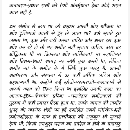
वातावरण-प्रधान रागों को ऐसी अंतर्मुखता देना कोई सरल
काम नहीं है.
इस संगीत में क्या था जो बरबस अपनी ओर खींचता था
और दुनियावी कामों से दूर ले जाता था
?
उसे सुनते हुए
लगता था
,
कुछ और नहीं करना चाहिए और अगर हम कुछ
और कर रहे हों तो यह संगीत नहीं सुनना चाहिए. क्या वह
बौद्धिकता थी या विकलता और मार्मिकता
?
या रूहानियत
और विराग-भाव
?
शायद यह सभी कुछ उसमें था
,
लेकिन
अमीर खां के संगीत के ये सिर्फ कुछ पहलू थे. अपनी
अवधारणा और संरचना में वह कहीं अधिक जटिल और
बहुआयामी था. उन्होंने कई स्रोतों-परम्पराओं
–
कलाकारों से
अपनी कला को ग्रहण किया था इसलिए उनकी कला का
आगम-क्षेत्र
—
कैचमेंट एरिया
–
घरानेदार संगीतकारों की
तुलना में कहीं ज्यादा फैला हुआ था. उनके गायन की तामीर
ध्रुपद की खंडमेरु शैली पर हुई इसलिए उसमें जोखिम-भरी
प्रयोगशीलता के साथ ही प्राचीनता की अनुगूंज भी सुनाई
देती थी. किसी तयशुदा घराने का वारिस न होने के बावजूद