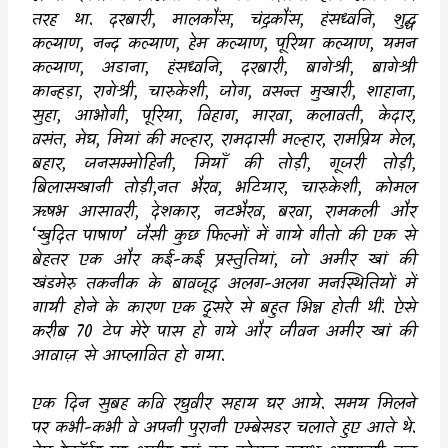
तरह था. दरबारी
,
मालकौंस
,
चंद्रकौंस
,
हंसध्वनि
,
शुद्ध
कल्याण
,
नन्द कल्याण
,
हेम कल्याण
,
पूरिया कल्याण
,
यमन
कल्याण
,
अडाना
,
हंसध्वनि
,
दरबारी
,
बागेश्री
,
बागेश्री
कान्हड़ा
,
रागेश्री
,
चारुकेशी
,
जोग
,
वसन्त मुखारी
,
शाहाना
,
सुहा
,
आभोगी
,
पूरिया
,
विहाग
,
मारवा
,
कलावती
,
केदार
,
वसंत
,
मेघ
,
मियां की मल्हार
,
रामदासी मल्हार
,
रामप्रिय मेल
,
बहार
,
जनसम्मोहिनी
,
मियाँ की तोड़ी
,
गूजरी तोड़ी
,
बिलासखानी तोड़ी
,
नत भैरव
,
भटियार
,
चारुकेशी
,
कोमल
ऋषभ आसावरी
,
देशकार
,
नटभैरव
,
बरवा
,
रामकली और
‘
खुदित पाषाण
’
जैसी कुछ फिल्मों में गाये गीतो की एक से
बेहतर एक और कई-कई प्रस्तुतियां
,
जो अमीर खां की
खंडमेरु तकनीक के बावजूद अलग-अलग मनःस्थितियों में
गायी होने के कारण एक दूसरे से बहुत भिन्न होती थीं. ऐसे
करीब
70
टेप मेरे पास हो गये और जीवन अमीर खां की
आवाज़ से आप्लावित हो गया.
एक दिन सुबह कवि रघुवीर सहाय घर आये. समय मिलने
पर कभी-कभी वे अपनी पुरानी एम्बेसडर चलाते हुए आते थे.