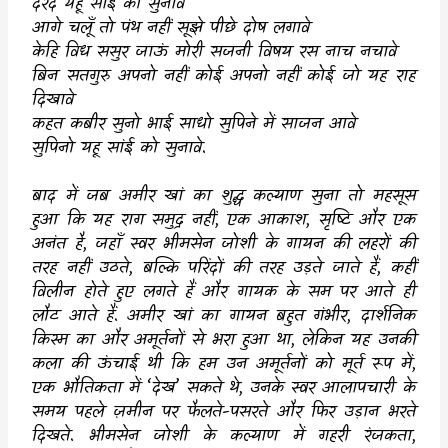
दरद यहू सांई को सुनावे
आगे चलूँ तो पंथ नहीं सूझे पीछे दोष लगावे
केहि विध ससुर जाऊं मोरी सजनी विषय रस नाच नचावे
बिन सतगुरु अपनो नहीं कोई अपनो नहीं कोई जो यह राह
दिखावे
कहत कबीर सुनो भाई साधो सुपिने में साजन आवे
सुपिनो यहू सांई को सुनावे
.
बाद में जब अमीर खां का शुद्ध कल्याण सुना तो महसूस
हुआ कि यह राग समुद्र नहीं
,
एक आकाश
,
सृष्टि और एक
अनंत है
,
जहाँ स्वर भीमसेन जोशी के गायन की लहरों की
तरह नहीं उठते
,
बल्कि परिंदों की तरह उड़ते जाते हैं
,
कहीं
विलीन होते हुए लगते हैं और गायक के सम पर आते ही
लौट आते हैं. अमीर खां का गायन बहुत गंभीर
,
दार्शनिक
किस्म का और अमूर्तनों से भरा हुआ था
,
लेकिन यह उनकी
कला की ऊंचाई थी कि हम उन अमूर्तनों को मूर्त रूप में
,
एक भौतिकता में
‘
देख
’
सकते थे
,
उनके स्वर आलापचारी के
समय पहले ज़मीन पर फैलते-पसरते और फिर उड़ान भरते
दिखते. भीमसेन जोशी के कल्याण में गहरी रंजकता
,