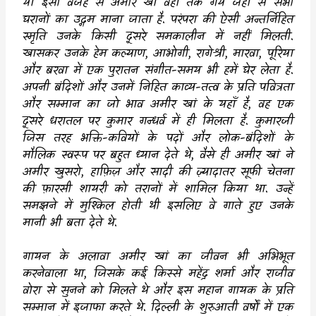
या इसी वजह से अमीर खां वहां तक गये जहाँ से सभी
घरानों का उद्गम माना जाता है. परंपरा की ऐसी अन्तर्निहित
स्मृति उनके किसी दूसरे समकालीन में नहीं मिलती.
खासकर उनके हेम कल्याण
,
आभोगी
,
रागेश्री
,
मारवा
,
पूरिया
और बरवा में एक पुरातन संगीत-समय भी हमें घेर लेता है.
अपनी बंदिशों और उनमें निहित काव्य-तत्व के प्रति पवित्रता
और सम्मान का जो भाव अमीर खां के यहाँ है
,
वह एक
दूसरे धरातल पर कुमार गन्धर्व में ही मिलता है. कुमारजी
जिस तरह भक्ति-कवियों के पदों और लोक-बंदिशों के
मौलिक स्वरूप पर बहुत ध्यान देते थे
,
वैसे ही अमीर खां ने
अमीर खुसरो
,
हाफ़िज़ और सादी की ज़्यादातर सूफी चेतना
की फ़ारसी शायरी को तरानों में शामिल किया था. उन्हें
समझने में मुश्किल होती थी इसलिए वे गाते हुए उनके
मानी भी बता देते थे.
गायन के अलावा अमीर खां का जीवन भी अभिभूत
करनेवाला था
,
जिसके कई किस्से महेंद्र शर्मा और राजीव
वोरा से सुनने को मिलते थे और इस महान गायक के प्रति
सम्मान में इजाफा करते थे. दिल्ली के शुरुआती वर्षों में एक