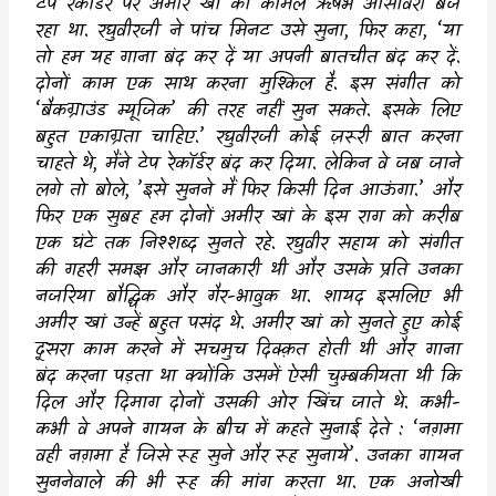
टेप रेकॉर्डर पर अमीर खां का कोमल ऋषभ आसावरी बज
रहा था. रघुवीरजी ने पांच मिनट उसे सुना
,
फिर कहा
, ‘
या
तो हम यह गाना बंद कर दें या अपनी बातचीत बंद कर दें.
दोनों काम एक साथ करना मुश्किल है. इस संगीत को
‘
बैकग्राउंड म्यूजिक
’
की तरह नहीं सुन सकते. इसके लिए
बहुत एकाग्रता चाहिए.
’
रघुवीरजी कोई ज़रूरी बात करना
चाहते थे
,
मैंने टेप रेकॉर्डर बंद कर दिया. लेकिन वे जब जाने
लगे तो बोले
, ’
इसे सुनने मैं फिर किसी दिन आऊंगा.
’
और
फिर एक सुबह हम दोनों अमीर खां के इस राग को करीब
एक घंटे तक निश्शब्द सुनते रहे. रघुवीर सहाय को संगीत
की गहरी समझ और जानकारी थी और उसके प्रति उनका
नजरिया बौद्धिक और गैर-भावुक था. शायद इसलिए भी
अमीर खां उन्हें बहुत पसंद थे. अमीर खां को सुनते हुए कोई
दूसरा काम करने में सचमुच दिक्क़त होती थी और गाना
बंद करना पड़ता था क्योंकि उसमें ऐसी चुम्बकीयता थी कि
दिल और दिमाग दोनों उसकी ओर खिंच जाते थे. कभी-
कभी वे अपने गायन के बीच में कहते सुनाई देते :
‘
नग़मा
वही नग़मा है जिसे रूह सुने और रूह सुनाये
’.
उनका गायन
सुननेवाले की भी रूह की मांग करता था. एक अनोखी