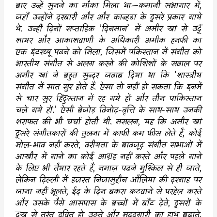
बार उन्हें सुनने का मौका मिला था
—
कमानी सभागार में
,
जहाँ उन्होंने दरबारी और और कान्हडा के दूसरे प्रकार गाये
थे. उन्हीं दिनों सप्ताहिक
‘
दिनमान
’
में अमीर खां से उर्दू
शायर और आकाशवाणी के अधिकारी अमीक हनफी का
एक इंटरव्यू पढने को मिला
,
जिसमें पकिस्तान में संगीत को
भारतीय संगीत से अलग करने की कोशिशों के सवाल पर
अमीर खां ने बहुत सुन्दर जवाब दिया था कि
‘
शास्त्रीय
संगीत में सात सुर होते हैं. ऐसा तो नहीं हो सकता कि इनमें
से चार सुर हिंदुस्तान में रह गये हों और तीन पाकिस्तान
चले गये हों.
’
ऐसी बेजोड़ विनोद-वृत्ति के साथ-साथ उनकी
शराफत की भी चर्चा होती थी. मसलन
,
यह कि अमीर खां
दूसरे संगीतकारों की तुलना में काफी कम फीस लेते हैं
,
कोई
मोल-भाव नहीं करते
,
वरीयता के बावजूद संगीत सभाओं में
आखीर में गाने का कोई आग्रह नहीं करते और पहले गाने
के लिए भी तैयार रहते हैं
,
नमाज़ पढने मुश्किल से ही जाते
,
लेकिन दिल्ली में हज़रत निजामुद्दीन औलिया की दरगाह पर
जाना नहीं भूलते
,
ईद के दिन बकरा कटवाने से परहेज़ करते
और उसके पैसे आसपास के बच्चों में बाँट देते
,
दूसरों के
दुख से तुरंत द्रवित हो उठते और मददगारी का हाथ बढाते.