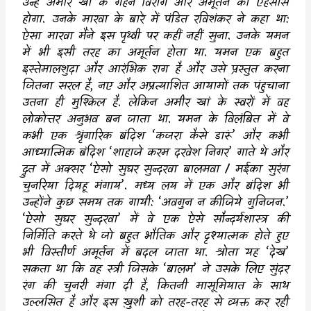
उन्हें अमीर खां के गहन विराग और अमूर्तन का एहसास
होगा. उनके मारवा के बारे में पंडित रविशंकर ने कहा था:
ऐसा मारवा मैंने इस पृथ्वी पर कहीं नहीं सुना. उनके यमन
में भी इसी तरह का अमूर्तन होता था. यमन एक बहुत
इस्तेमालशुदा और आरंभिक राग है और उसे प्रस्तुत करना
जितना सरल है
,
नए और अप्रत्याशित आयामों तक पंहुचाना
उतना ही मुश्किल है. लेकिन अमीर खां के स्वरों में वह
लोकोत्तर अनुभव बन जाता था. यमन के विलंबित में वे
कभी एक श्रृंगारिक बंदिश
‘
कजरा कैसे डारूं
’
और कभी
आध्यात्मिक बंदिश
‘
शाहाजे करम दरवेश निगर
’
गाते थे और
द्रुत में अक्सर
‘
ऐसो सुघर सुन्दरवा बालमवा / मईका सुरंग
चुनरिया दियहू मंगाय
’.
मध्य लय में एक और बंदिश भी
उन्होंने कुछ समय तक गायी:
‘
अवगुन न कीजिये गुनिजन.
’
‘
ऐसो सुघर सुन्दरवा
’
में वे एक ऐसे सौन्दर्यशास्त्र की
निर्मिति करते थे जो बहुत भौतिक और दृश्यात्मक होते हुए
भी विस्तीर्ण अमूर्तन में बदल जाता था. श्रोता यह
‘
देख
’
सकता था कि वह स्त्री जिसके
‘
बालम
’
ने उसके लिए सुंदर
रंग की चुनरी मंगा दी है
,
कितनी मासूमियात के साथ
उल्लसित है और इस ख़ुशी को तरह-तरह से व्यक्त कर रही