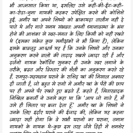
भी आत्मसात किया था
,
इसलिए उसे कहीं-की-ईंट-कहीं
–
का-रोड़ा-नुमा गायकी कहकर उपेक्षित करने की कोशिशें
हुईं. अमीर खां अपने शिष्यों को बाकायदा तालीम नहीं दे
पाते थे और गाते समय संभवतः अपनी ध्यानावस्था के भंग
होने की आशंका से स्वर-संगत के लिए किसी को नहीं रखते
थे (इसका संकेत कुछ समीक्षकों ने भी किया है)
,
लेकिन
इसके बावजूद आश्चर्य यह है कि उनके शिष्यों और उनका
अनुकरण करने वालों की तादाद सबसे ज्यादा रही है और
दर्ज़नों गायक रेकॉर्डिंग सुनकर ही उनके स्वर लगाने के
तरीके
,
बढ़त और विस्तार की शैली का अनुकरण करते रहे
हैं. रामपुर-सहसवान घराने के राशिद खां की मिसाल अक्सर
दी जाती है
,
जो बहुत से रागों में अमीर खां के पैरों की छाप
पर ही अपने पैर रखते हुए बढ़ते हैं. कहते हैं
,
सितारवादक
निखिल बनर्जी ने उनसे कहा था कि
‘
आप जो गाते हैं
,
मैं
उसे ही सितार पर बजा देता हूँ.
’
अमीर खां के शिष्यों ने
उनके लिए इंदौर घराने की ईजाद की
,
लेकिन यह कहना
ज्यादा सही होगा कि वे सभी घरानों का घराना
,
तमाम
गायकों के गायक थे–कुछ इस तरह जैसे हिंदी में शमशेर