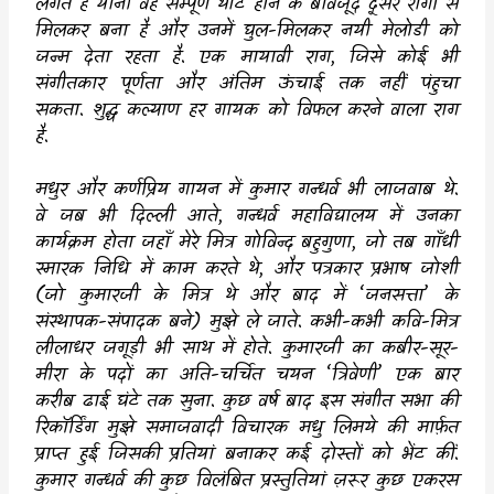
लगते है यानी वह सम्पूर्ण थाट होने के बावजूद दूसरे रागों से
मिलकर बना है और उनमें घुल-मिलकर नयी मेलोडी को
जन्म देता रहता है. एक मायावी राग
,
जिसे कोई भी
संगीतकार पूर्णता और अंतिम ऊंचाई तक नहीं पंहुचा
सकता. शुद्ध कल्याण हर गायक को विफल करने वाला राग
है.
मधुर और कर्णप्रिय गायन में कुमार गन्धर्व भी लाजवाब थे.
वे जब भी दिल्ली आते
,
गन्धर्व महाविद्यालय में उनका
कार्यक्रम होता जहाँ मेरे मित्र गोविन्द बहुगुणा
,
जो तब गाँधी
स्मारक निधि में काम करते थे
,
और पत्रकार प्रभाष जोशी
(जो कुमारजी के मित्र थे और बाद में
‘
जनसत्ता
’
के
संस्थापक-संपादक बने) मुझे ले जाते. कभी-कभी कवि-मित्र
लीलाधर जगूड़ी भी साथ में होते. कुमारजी का कबीर-सूर-
मीरा के पदों का अति-चर्चित चयन
‘
त्रिवेणी
’
एक बार
करीब ढाई घंटे तक सुना. कुछ वर्ष बाद इस संगीत सभा की
रिकॉर्डिंग मुझे समाजवादी विचारक मधु लिमये की मार्फ़त
प्राप्त हुई जिसकी प्रतियां बनाकर कई दोस्तों को भेंट कीं.
कुमार गन्धर्व की कुछ विलंबित प्रस्तुतियां ज़रूर कुछ एकरस