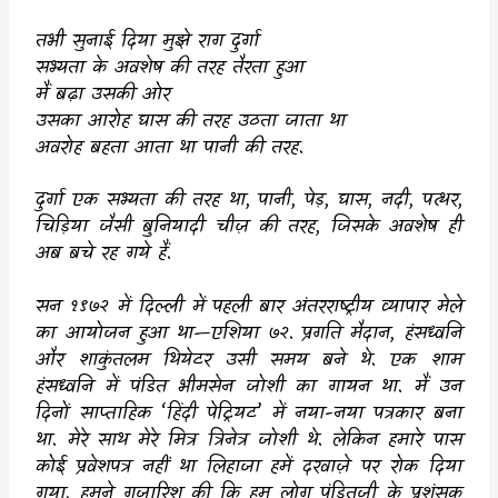
तभी सुनाई दिया मुझे राग दुर्गा
सभ्यता के अवशेष की तरह तैरता हुआ
मैं बढ़ा उसकी ओर
उसका आरोह घास की तरह उठता जाता था
अवरोह बहता आता था पानी की तरह.
दुर्गा एक सभ्यता की तरह था
,
पानी
,
पेड़
,
घास
,
नदी
,
पत्थर
,
चिड़िया जैसी बुनियादी चीज़ की तरह
,
जिसके अवशेष ही
अब बचे रह गये हैं.
सन १९७२ में दिल्ली में पहली बार अंतरराष्ट्रीय व्यापार मेले
का आयोजन हुआ था
—
एशिया ७२. प्रगति मैदान
,
हंसध्वनि
और शाकुंतलम थियेटर उसी समय बने थे. एक शाम
हंसध्वनि में पंडित भीमसेन जोशी का गायन था. मैं उन
दिनों साप्ताहिक
‘
हिंदी पेट्रियट
’
में नया-नया पत्रकार बना
था. मेरे साथ मेरे मित्र त्रिनेत्र जोशी थे. लेकिन हमारे पास
कोई प्रवेशपत्र नहीं था लिहाजा हमें दरवाज़े पर रोक दिया
गया. हमने गुजारिश की कि हम लोग पंडितजी के प्रशंसक