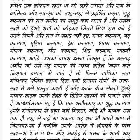
हमेशा एक बांकपन रहता था जो लहरें उठाता और राग के
व्यक्तित्व और रूप-रंग को तरह-तरह से प्रदर्शित करता. शुद्ध
कल्याण को राग संगीत का समुद्र कहा जाता है और उसके
स्वरों को दूसरे रागों को जोड़कर जितने मिश्र राग बने हैं
उतने किसी और राग में संभव नहीं हुए. यमन कल्याण
,
नंद
कल्याण
,
पूरिया कल्याण
,
हेम कल्याण
,
श्याम कल्याण
,
गोरख कल्याण
,
जैत कल्याण
,
शिव कल्याण. सावनी
कल्याण
,
आदि. उसका दायरा इतना विस्तृत है कि उस्ताद
अमीर खां उसे मंद्र सप्तक की महान बंदिश
‘
करम करो
किरपाल दयाल
’
में गाते हैं तो फिल्म गायिका लता
मंगेशकर
’
रसिक बलमा दिल क्यों लगाया तोसे
’
के उच्च-
स्वर में उसे प्रस्तुत करती हैं और इनके बीच सैकड़ों दूसरे
गायक-वादक उसके वैभव के विविध स्वरूपों को जगाते रहते
हैं. आश्चर्यजनक यह है कि एक संगीतकार का शुद्ध कल्याण
दूसरे संगीतकार से बहुत नहीं मिलता. कोई भी गायक उस
एक ही तरह से नहीं गा सकता. यह राग भी अपने आप में
निराकार-सा है क्योकि उसके आरोह में भोपाली के पांच
स्वर
—
स रे म प ध– और अवरोह में यमन के सातों स्वर