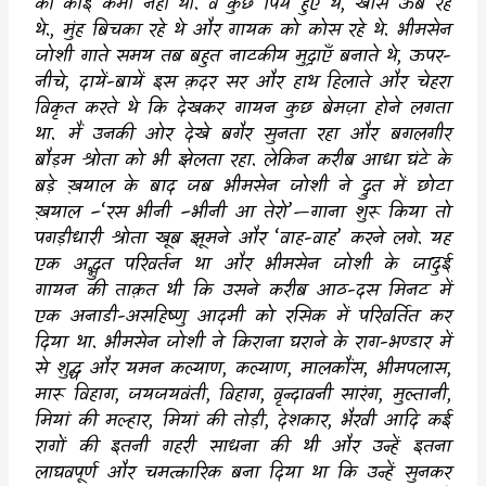
की कोई कमी नहीं थी. वे कुछ पिये हुए थे
,
खासे ऊब रहे
थे.
,
मुंह बिचका रहे थे और गायक को कोस रहे थे. भीमसेन
जोशी गाते समय तब बहुत नाटकीय मुद्राएँ बनाते थे
,
ऊपर-
नीचे
,
दायें-बायें इस क़दर सर और हाथ हिलाते और चेहरा
विकृत करते थे कि देखकर गायन कुछ बेमज़ा होने लगता
था. मैं उनकी ओर देखे बगैर सुनता रहा और बगलगीर
बौड़म श्रोता को भी झेलता रहा. लेकिन करीब आधा घंटे के
बड़े ख़याल के बाद जब भीमसेन जोशी ने द्रुत में छोटा
ख़याल
–‘
रस भीनी
–
भीनी आ तेरो
’—
गाना शुरू किया तो
पगड़ीधारी श्रोता खूब झूमने और
‘
वाह-वाह
’
करने लगे. यह
एक अद्भुत परिवर्तन था और भीमसेन जोशी के जादुई
गायन की ताक़त थी कि उसने करीब आठ-दस मिनट में
एक अनाडी-असहिष्णु आदमी को रसिक में परिवर्तित कर
दिया था. भीमसेन जोशी ने किराना घराने के राग-भण्डार में
से शुद्ध और यमन कल्याण
,
कल्याण
,
मालकौंस
,
भीमपलास
,
मारू विहाग
,
जयजयवंती
,
विहाग
,
वृन्दावनी सारंग
,
मुल्तानी
,
मियां की मल्हार
,
मियां की तोड़ी
,
देशकार
,
भैरवी आदि कई
रागों की इतनी गहरी साधना की थी और उन्हें इतना
लाघवपूर्ण और चमत्कारिक बना दिया था कि उन्हें सुनकर