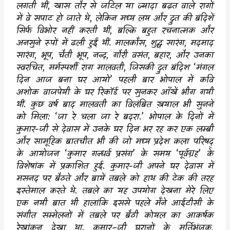
लगती थीं
,
खास तौर से जटिल या ज्यादा बढ़त वाले रागों
में वे सपाट हो जाते थे
,
लेकिन मध्य लय और द्रुत की बंदिशें
सिर्फ विभोर नहीं करती थीं
,
बल्कि बहुत रचनात्मक और
अनसुने रूपों में ढली हुईं थीं. मालकौंस
,
शुद्ध सारंग
,
मदमाद
सारंग
,
भूप
,
चैती भूप
,
नन्द
,
गौरी वसंत
,
बहार
,
और उनका
स्वरचित
,
मर्मस्पर्शी राग मालवती
,
जिसकी द्रुत बंदिश
‘
मंगल
दिन आज बना घर आयो
’
पहली बार भोपाल में कवि
अशोक वाजपेयी के घर रिकॉर्ड पर सुनकर आँखें भीग गयी
थीं. कुछ वर्ष बाद मालवती का विलंबित ख़याल भी सुनने
को मिला:
‘
जा रे चला जा रे बदरा.
’
भोपाल के दिनों में
कुमार-जी से देवास में उनके घर दिन भर रह कर एक लम्बी
और सामूहिक बातचीत भी की जो मध्य प्रदेश कला परिषद्
के आयोजन
‘
कुमार गन्धर्व प्रसंग
’
के समय
‘
पूर्वग्रह
’
के
विशेषांक में प्रकाशित हुई. कुमार-जी अपने घर देवास में
मसनद पर बैठते और बायें तबले को हाथ की टेक की तरह
इस्तेमाल करते थे. तबले का यह उपयोग देखना मेरे लिए
एक नयी बात थी हालांकि इससे पहले मैंने आईटीसी के
संगीत सम्मेलनों में तबले पर बैठी कोयल का आकर्षक
रेखांकन देखा था. कुमार
–
जी घरानों के मूर्तिभंजक
,