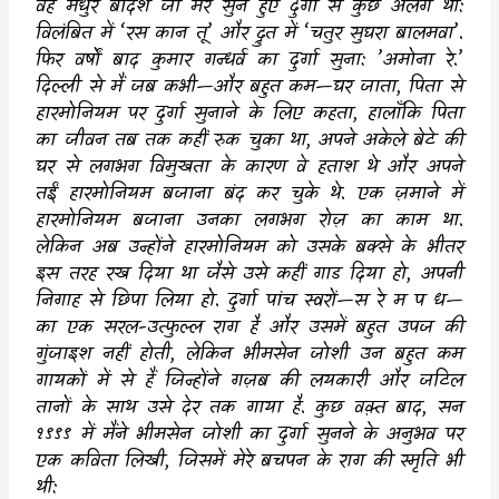
वह मधुर बंदिश जो मेरे सुने हुए दुर्गा से कुछ अलग थी:
विलंबित में
‘
रस कान तू
’
और द्रुत में
‘
चतुर सुघरा बालमवा
’.
फिर वर्षों बाद कुमार गन्धर्व का दुर्गा सुना:
’
अमोना रे.
’
दिल्ली से मैं जब कभी
—
और बहुत कम
—
घर जाता
,
पिता से
हारमोनियम पर दुर्गा सुनाने के लिए कहता
,
हालाँकि पिता
का जीवन तब तक कहीं रुक चुका था
,
अपने अकेले बेटे की
घर से लगभग विमुखता के कारण वे हताश थे और अपने
तईं हारमोनियम बजाना बंद कर चुके थे. एक ज़माने में
हारमोनियम बजाना उनका लगभग रोज़ का काम था.
लेकिन अब उन्होंने हारमोनियम को उसके बक्से के भीतर
इस तरह रख दिया था जैसे उसे कहीं गाड दिया हो
,
अपनी
निगाह से छिपा लिया हो. दुर्गा पांच स्वरों
—
स रे म प ध
—
का एक सरल-उत्फुल्ल राग है और उसमें बहुत उपज की
गुंजाइश नहीं होती
,
लेकिन भीमसेन जोशी उन बहुत कम
गायकों में से हैं जिन्होंने गज़ब की लयकारी और जटिल
तानों के साथ उसे देर तक गाया है. कुछ वक़्त बाद
,
सन
१९९९ में मैंने भीमसेन जोशी का दुर्गा सुनने के अनुभव पर
एक कविता लिखी
,
जिसमें मेरे बचपन के राग की स्मृति भी
थी: