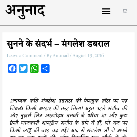
अनुनाद
सुनने के संदर्भ – मंगलेश डबराल
Leave a Comment
/ By
Anunad
/
August 19, 2016
F
T
W
S
a
w
h
h
c
i
a
a
e
t
t
r
अचानक कवि मंगलेश डबराल की फेसबुक वॉल पर यह
b
t
s
e
निबन्ध किसी उपहार की तरह मिला। बहुत पहले संगीत की
o
e
A
ओर बुज़र्ग मित्र अरुणोदय बनर्जी ने खींचा था और कुछ
o
r
p
ऐसी जानकारी शास्9ीय संगीत के बारे में दीं, जो मन पर
k
p
किसी जादू की तरह चढ़ गईं। बाद में मंगलेश जी ने अपने