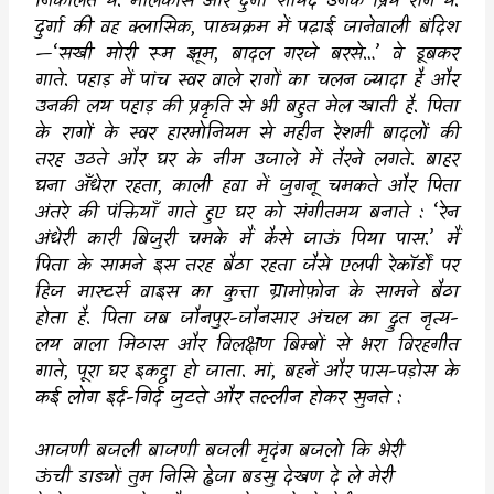
निकालते थे. मालकौंस और दुर्गा शायद उनके प्रिय राग थे.
दुर्गा की वह क्लासिक
,
पाठ्यक्रम में पढ़ाई जानेवाली बंदिश
—‘
सखी मोरी रूम झूम
,
बादल गरजे बरसे…
’
वे डूबकर
गाते. पहाड़ में पांच स्वर वाले रागों का चलन ज्यादा है और
उनकी लय पहाड़ की प्रकृति से भी बहुत मेल खाती है. पिता
के रागों के स्वर हारमोनियम से महीन रेशमी बादलों की
तरह उठते और घर के नीम उजाले में तैरने लगते. बाहर
घना अँधेरा रहता
,
काली हवा में जुगनू चमकते और पिता
अंतरे की पंक्तियाँ गाते हुए घर को संगीतमय बनाते :
‘
रेन
अंधेरी कारी बिजुरी चमके मैं कैसे जाऊं पिया पास.
’
मैं
पिता के सामने इस तरह बैठा रहता जैसे एलपी रेकॉर्डों पर
हिज मास्टर्स वाइस का कुत्ता ग्रामोफ़ोन के सामने बैठा
होता है. पिता जब जौनपुर-जौनसार अंचल का द्रुत नृत्य-
लय वाला मिठास और विलक्षण बिम्बों से भरा विरहगीत
गाते
,
पूरा घर इकट्ठा हो जाता. मां
,
बहनें और पास-पड़ोस के
कई लोग इर्द-गिर्द जुटते और तल्लीन होकर सुनते :
आजणी बजली बाजणी बजली मृदंग बजलो कि भेरी
ऊंची डाड्यों तुम निसि ह्वेजा बडसु देखण दे ले मेरी