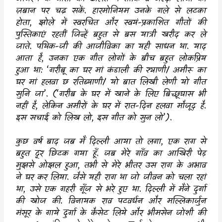
ज़बान पर चढ़ सकें. हारमोनियम उनके गले से लटका
होता
,
झोले में स्वरचित और स्वयं-प्रकाशित गीतों की
पुस्तिकाएं रहतीं जिन्हें बहुत से बस यात्री खरीद कर ले
जाते. पथिक-जी की आजीविका का यही साधन था. याद
आता है
,
उनका एक गीत लोगों के बीच बहुत लोकप्रिय
हुआ था:
‘
गरीबू का घर मां कंडाली की स्याणी/ अमीरू का
घर मां हलवा छ रतिब्याणी/ यो बात लिखी लेणी यो गीत
सुनि जा
’. (‘
गरीब के घर में खाने के लिए बिच्छूघास भी
नहीं है
,
लेकिन अमीरों के घर में रात-दिन हलवा मौजूद है.
इस सचाई को लिख लो
,
इस गीत को सुन लो
’).
कुछ वर्ष बाद जब मैं दिल्ली आया तो लगा
,
एक राग से
बहुत दूर छिटक गया हूँ. जब मेरे गाँव का आखिरी पेड़
मुझसे ओझल हुआ
,
तभी से मेरे भीतर उस राग के अभाव
ने घर कर लिया. जैसे यही राग था जो जीवन को चला रहां
था
,
उसे एक गहरी गूँज से भरे हुए था. दिल्ली में मैंने दुर्गा
की खोज की. विनायक राव पटवर्धन और मल्लिकार्जुन
मंसूर के गाये दुर्गा के कैसेट लिये और भीमसेन जोशी की