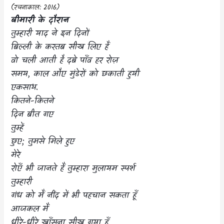
(
रचनाकाल:
2016)
बीमारी के दौरान
तुम्हारी याद ने इन दिनों
बिल्ली के करतब सीख लिए हैं
वो चली आती है दबे पाँव हर रोज़
समय
,
काल औए मुंडेरों को छकाती हुयी
एकसाथ.
कितने-कितने
दिन बीत गए
तुम्हें
छुए
;
तुमसे मिले हुए
मेरे
रोएँ भी जानते हैं तुम्हारा मुलायम स्पर्श
तुम्हारी
गंध को मैं नींद में भी पहचान सकता हूँ
आजकल मैं
धीरे-धीरे खाँसना सीख गया हूँ