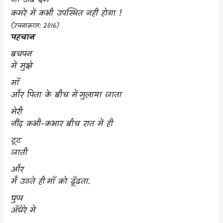
जो अब इस
कमरे में कभी उपस्थित नहीं होगा !
(
रचनाकाल:
2016)
पहचान
बचपन
में मुझे
माँ
और पिता के बीच में
सुलाया जाता
मेरी
नींद कभी-कभार बीच रात में ही
टूट
जाती
और
मैं उठते ही
माँ को ढूँढता.
घुप्प
अँधेरे में