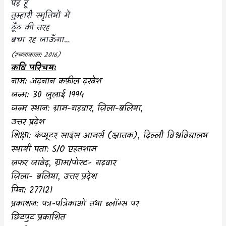
पेड़ हूँ
तुम्हारी स्मृतियों में
ठूँठ की तरह
बचा रह जाऊँगा…
(
रचनाकाल:
2016)
कवि परिचय:
नाम: अदनान कफ़ील दरवेश
जन्म:
30
जुलाई 1994
जन्म स्थान: ग्राम-गड़वार, ज़िला-बलिया,
उत्तर प्रदेश
शिक्षा: कंप्यूटर साइंस आनर्स
(
स्नातक
)
, दिल्ली विश्वविद्यालय
स्थायी पता:
S/O
एहतशाम
ज़फर जावेद, ग्राम/पोस्ट- गड़वार
ज़िला- बलिया, उत्तर प्रदेश
पिन: 277121
प्रकाशन: पत्र-पत्रिकाओं तथा ब्लॉग्स पर
छिटपुट प्रकाशित