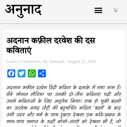
अनुनाद
अदनान कफ़ील दरवेश की दस
कविताएं
Leave a Comment
/ By
Anunad
/
August 31, 2016
F
T
W
S
a
w
h
h
अदनान कफ़ील दरवेश हिंदी कविता के इलाक़े में नया नाम है।
c
i
a
a
मैंने सोशल मीडिया पर उनकी दो-तीन कविताएं पढ़ीं और
e
t
t
r
उनसे कविताओं के लिए अनुरोध किया। राख हो चुकी बहनों
b
t
s
e
का उल्लेख असद ज़ैदी की बहुचर्चित कविता ‘बहनें’ के बाद
o
e
A
उसी तड़प और मर्म के साथ दुबारा देखना एक कवि-प्रभाव के
साथ-साथ समाज के उन्हीं कोनों-अंतरों को देखना भी है, जो
o
r
p