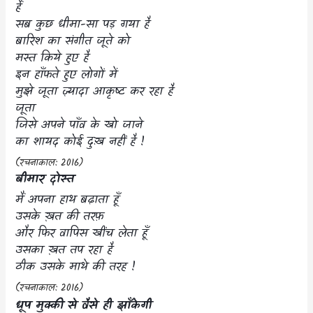
हैं
सब कुछ धीमा-सा पड़ गया है
बारिश का संगीत जूते को
मस्त किये हुए है
इन हाँफते हुए लोगों में
मुझे जूता ज़्यादा आकृष्ट कर रहा है
जूता
जिसे अपने पाँव के खो जाने
का शायद कोई दुःख नहीं है !
(
रचनाकाल:
2016)
बीमार दोस्त
मैं अपना हाथ बढ़ाता हूँ
उसके ख़त की तरफ़
और फिर वापिस खींच लेता हूँ
उसका ख़त तप रहा है
ठीक उसके माथे की तरह !
(
रचनाकाल:
2016)
धूप मुक्की से वैसे ही झाँकेगी