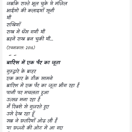
जबकि रास्ते भूल चुके थे मंज़िल
भाईयों की कलाइयाँ सूनी
थीं
राखियाँ
राख में धँस गयी थीं
बहनें राख बन चुकी थीं…
(
रचनाकाल:
2016)
– –
बारिश में एक पैर का जूता
गुरूद्वारे के बाहर
एक कार के ठीक सामने
बारिश में एक पैर का जूता भीग रहा है
पानी पर मचलता हुआ
उत्सव मना रहा है
मैं रिक्शे से गुज़रते हुए
उसे देख रहा हूँ
सब ने छतरियाँ ओढ़ ली हैं
या छज्जों की ओट में आ गए