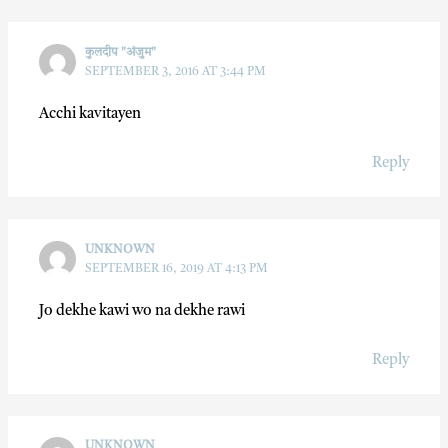
कुलदीप "अंजुम"
SEPTEMBER 3, 2016 AT 3:44 PM
Acchi kavitayen
Reply
UNKNOWN
SEPTEMBER 16, 2019 AT 4:13 PM
Jo dekhe kawi wo na dekhe rawi
Reply
UNKNOWN