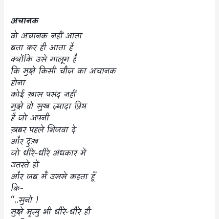
अचानक
वो अचानक नहीं आता
बता कर ही आता है
क्योंकि उसे मालूम है
कि मुझे किसी चीज़ का अचानक
होना
कोई ख़ास पसंद नहीं
मुझे वो सुख ज़्यादा प्रिय
है जो अपनी
ख़बर पहले भिजवा दे
और दुःख
जो धीरे-धीरे अंधकार में
उतरते हों
और जब मैं उससे कहता हूँ
कि-
“..
सुनो !
मुझे मृत्यु भी धीरे-धीरे ही