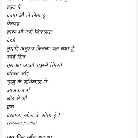
वक़्त पे
दवाएँ भी ले लेता हूँ
बेवजह
बाहर भी नहीं निकलता
देखो
तुम्हारे अनुरूप कितना ढल गया हूँ
कोई दिन
तुम आ जाओ मुझसे मिलने
जीवन और
मृत्यु के संधिकाल में
आजकल मैं
नींद में भी
एक
दरवाज़ा खोल के सोता हूँ !
(
रचनाकाल:
2016)
जब दिन लौट रहा था