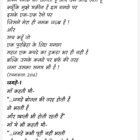
अपने गमछे को उठाता हूँ और उसे ओढ़ लेता हूँ
क्यूँकि मुझे यक़ीन है इस गमछे पर
इसके एक-एक रेशे पर
जिसमें मेरा ही नमक जज़्ब है !
और
सच कहूँ तो
एक पुरबिहा के लिए गमछा
महज़ एक कपड़े का टुकड़ा भर ही नहीं है
बल्कि उसके कन्धों पर बर्फ़ की तरह
जमा उसका समय भी है !
(
रचनाकाल:
2016)
जगहें-
1
माँ कहती थी-
“…
जगहें बोतल की तरह होती हैं
वो भरतीं हैं
और ख़ाली भी होती रहती हैं”
माँ ये भी कहती थी-
“…
जगहें कभी पूरी नहीं भरतीं