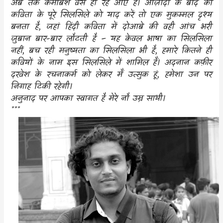
अब तक कमोबेश वैसे ही रहे आए हैं।
आज़ादी के बाद की
k
p
कविता के पूरे सिलसिले को याद करें तो एक मुकम्मल दृश्य
बनता है, जहां
हिंदी कविता में दोआबे की वही आंच भरी
ज़ुबान बार-बार लौटती है – यह केवल भाषा का सिलसिला
नहीं, बच रही मनुष्यता का सिलसिला भी है, हमारे कितने ही
कवियों के नाम इस सिलसिले में शामिल हैं। अदनान कफ़ीर
दरवेश के रचनाकर्म को लेकर मैं उत्सुक हूं, हमेशा उन पर
निगाह टिकी रहेगी।
अनुनाद पर आपका स्वागत है मेरे नौ उम्र साथी।
***