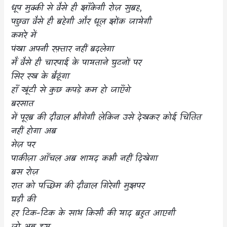
धूप मुक्की से वैसे ही झाँकेगी रोज़ सुबह
,
पछुवा वैसे ही बहेगी और धूल झोंक जायेगी
कमरे में
पंखा अपनी रफ़्तार नहीं बदलेगा
मैं वैसे ही चारपाई के पायताने घुटनों पर
सिर रख के बैठूंगा
हाँ खूंटी से कुछ कपड़े कम हो जाएँगे
बरसात
में पूरब की दीवाल भीगेगी लेकिन उसे देखकर कोई चिंतित
नहीं होगा अब
मेज़ पर
पाकीज़ा आँचल अब शायद कभी नहीं दिखेगा
बस रोज़
रात को पच्छिम की दीवाल गिरेगी मुझपर
घड़ी की
हर टिक-टिक के साथ किसी की याद बहुत आएगी