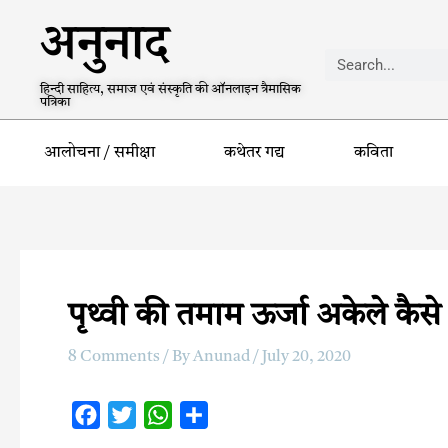
अनुनाद
हिन्दी साहित्य, समाज एवं संस्कृति की ऑनलाइन त्रैमासिक
पत्रिका
आलोचना / समीक्षा
कथेतर गद्य
कविता
पृथ्वी की तमाम ऊर्जा अकेले कैस
8 Comments
/ By
Anunad
/
July 20, 2020
F
T
W
S
a
w
h
h