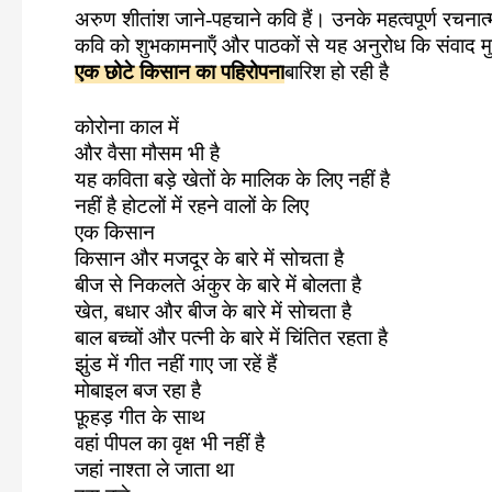
अरुण शीतांश जाने-पहचाने कवि हैं। उनके महत्‍वपूर्ण रचनात्‍
c
i
a
a
कवि को शुभकामनाऍं और पाठकों से यह अनुरोध कि संवाद मुम
e
t
t
r
एक छोटे किसान का पहिरोपना
बारिश हो रही है
b
t
s
e
o
e
A
कोरोना काल में
o
r
p
और वैसा मौसम भी है
यह कविता बड़े खेतों के मालिक के लिए नहीं है
k
p
नहीं है होटलों में रहने वालों के लिए
एक किसान
किसान और मजदूर के बारे में सोचता है
बीज से निकलते अंकुर के बारे में बोलता है
खेत
,
बधार और बीज के बारे में सोचता है
बाल बच्चों और पत्नी के बारे में चिंतित रहता है
झुंड में गीत नहीं गाए जा रहें हैं
मोबाइल बज रहा है
फ़ूहड़ गीत के साथ
वहां पीपल का वृक्ष भी नहीं है
जहां नाश्ता ले जाता था