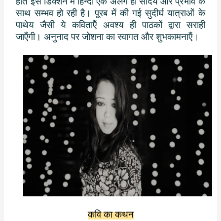
होते इस डिक्‍शन में हिन्‍दी एक अलग ही सौंदर्य और प्रभाव के
o
r
p
साथ सम्‍भव हो रही है। पूरब में की गई सुदीर्घ यात्राओं के
k
p
पाथेय जैसी ये कविताऍं अवश्‍य ही पाठकों द्वारा सराही
जाऍंगी। अनुनाद पर जोशना का स्‍वागत और शुभकामनाऍं।
कवि का कथन