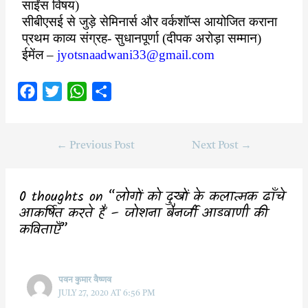
साईंस विषय)
सीबीएसई से जुड़े सेमिनार्स और वर्कशॉप्स आयोजित कराना
प्रथम काव्य संग्रह- सुधानपूर्णा (दीपक अरोड़ा सम्मान)
ईमेंल –
jyotsnaadwani33@gmail.com
F
T
W
S
a
w
h
h
c
i
a
a
←
Previous Post
Next Post
→
e
t
t
r
b
t
s
e
o
e
A
0 thoughts on “लोगों को दुखों के कलात्मक ढाँचे
o
r
p
आकर्षित करते हैं – जोशना बैनर्जी आडवाणी की
कविताऍं”
k
p
पवन कुमार वैष्णव
JULY 27, 2020 AT 6:56 PM