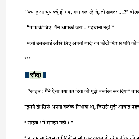
‘‘
क्‍या हुआ चुप क्यूँ हो गए
,
क्या कह रहे थे
,
तो डॉक्टर ….
?”
बौखल
‘‘
माफ कीजिए
,
मैंने आपको जरा….पहचाना नहीं
”
पत्‍नी डबडबाई आँखें लिए अपनी शादी का फोटो फिर से पति को 
***
सौदा
”
साहब ! मैंने ऐसा क्या कर दिया जो मुझे बर्खास्त कर दिया
”
चपर
“
तुमने तो सिर्फ अपना कर्तव्य निभाया था
,
जिससे मुझे आघात पंहु
”
साहब ! मैं समझा नहीं
? ”
”
ना तुम बारिश में कई दिनों से भीग कर ख़राब हो रहे फर्नीचर क