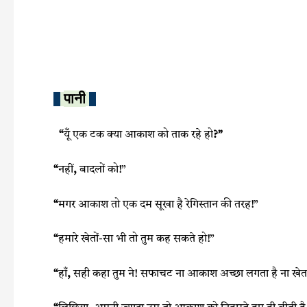
c
i
a
a
e
t
t
r
b
t
s
e
o
e
A
o
r
p
पानी
k
p
“
यूँ एक टक क्या आकाश को ताक रहे हो
?”
“
नहीं
,
बादलों को!”
“
मगर आकाश तो एक दम सूखा है रेगिस्तान की तरह!”
“
हमारे खेतों-सा भी तो तुम कह सकते हो!”
“
हाँ
,
सही कहा तुम ने! सफाचट ना आकाश अच्छा लगता है ना खेत