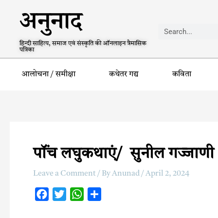
अनुनाद
हिन्दी साहित्य, समाज एवं संस्कृति की ऑनलाइन त्रैमासिक
पत्रिका
आलोचना / समीक्षा
कथेतर गद्य
कविता
पॉंच लघुकथाएं/ सुनील गज्‍जाणी
Leave a Comment
/ By
Anunad
/
April 2, 2024
F
T
W
S
a
w
h
h