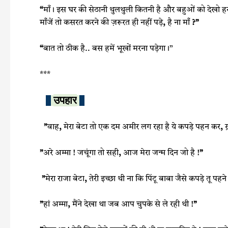
“
माँ। इस घर की सेठानी थुलथुली कितनी है और बहुओं को देखो ह
माँजें तो कसरत करने की ज़रूरत ही नहीं पड़े
,
है ना माँ
?”
“
बात तो ठीक है.. बस हमें भूखों मरना पड़ेगा।”
***
उपहार
”
वाह
,
मेरा बेटा तो एक दम अमीर लग रहा है ये कपडे़ पहन कर
,
ख
”
अरे अम्मा ! जचूंगा तो सही
,
आज मेरा जन्म दिन जो है !
”
”
मेरा राजा बेटा
,
तेरी इच्छा थी ना कि पिंटू बाबा जैसे कपडे़ तू पहन
”
हां अम्मा
,
मैंने देखा था जब आप चुपके से ले रही थी !
”