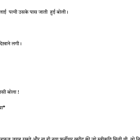
ाई पत्‍नी उसके पास जाती हुई बोली।
दिखाने लगी।
ासी बोला !
चा
”
ो महफूज़ जगह रखते और ना ही नया फर्नीचर खरीद की जो स्वीकृति मिली थी
,
वो नि