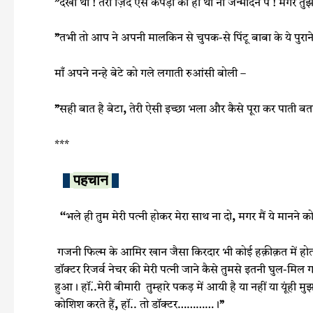
”
देखा था ! तेरी ज़िद ऐसे कपड़ों की ही थी ना जन्मदिन पे ! मगर तुझ
”
तभी तो आप ने अपनी मालकिन से चुपक-से पिंटू बाबा के ये पुराने
माँ अपने नन्हे बेटे को गले लगाती रुआंसी बोली –
”
सही बात है बेटा
,
तेरी ऐसी इच्छा भला और कैसे पूरा कर पाती बता
***
पहचान
‘‘
भले ही तुम मेरी पत्‍नी होकर मेरा साथ ना दो
,
मगर मैं ये मानने क
गजनी फिल्‍म के आमिर खान जैसा किरदार भी कोई हक़ीक़त में होता है
डॉक्‍टर रिजर्व नेचर की मेरी पत्‍नी जाने कैसे तुमसे इतनी घुल-मिल 
हुआ। हॉं..मेरी बीमारी तुम्‍हारे पकड़ में आयी है या नहीं या यूंही मु
कोशिश करते हैं
,
हॉं
.. तो डॉक्‍टर…………।
”