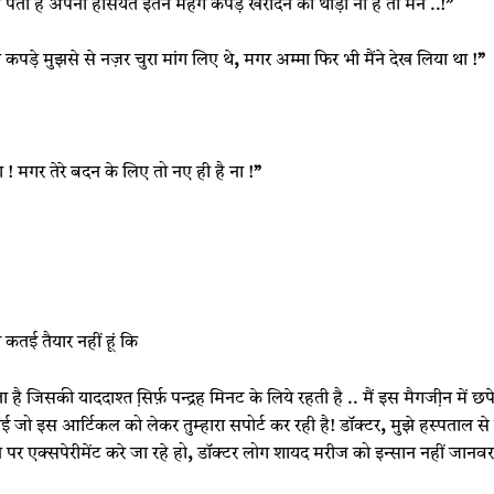
े पता है अपनी हैसियत इतने महंगे कपड़े खरीदने की थोड़ी ना है तो मैंने ..!
”
 कपडे़ मुझसे से नज़र चुरा मांग लिए थे
,
मगर अम्मा फिर भी मैंने देख लिया था !
”
 ! मगर तेरे बदन के लिए तो नए ही है ना !
”
ो कतई तैयार नहीं हूं कि
 जिसकी याददाश्त सि़र्फ़ पन्‍द्रह मिनट के लिये रहती है .. मैं इस मैगजी़न में
गई जो इस आर्टिकल को लेकर तुम्‍हारा सपोर्ट कर रही है! डॉक्‍टर
,
मुझे हस्‍पताल से 
झ पर एक्‍सपेरीमेंट करे जा रहे हो
,
डॉक्‍टर लोग शायद मरीज को इन्‍सान नहीं जान