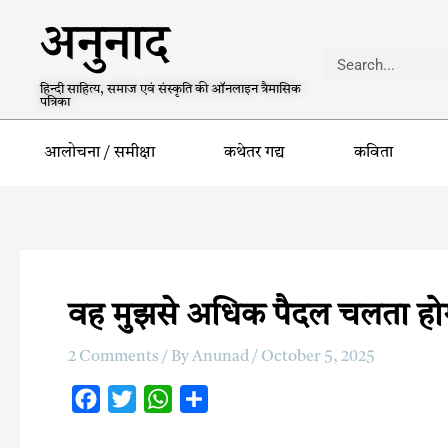
अनुनाद
हिन्दी साहित्य, समाज एवं संस्कृति की ऑनलाइन त्रैमासिक
पत्रिका
आलोचना / समीक्षा
कथेतर गद्य
कविता
वह मुझसे अधिक पैदल चलता होगा
2 Comments
/ By
Anunad
/
October 5, 2025
F
T
W
S
a
w
h
h