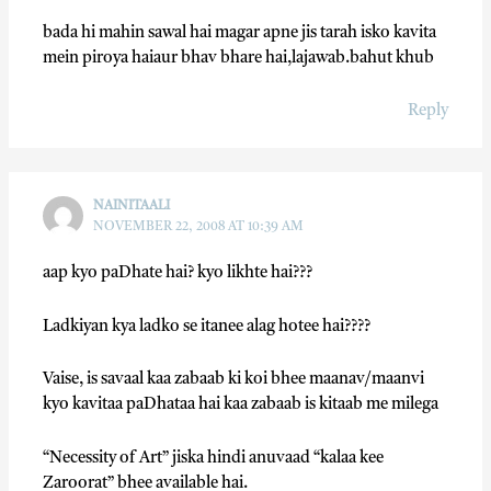
bada hi mahin sawal hai magar apne jis tarah isko kavita
mein piroya haiaur bhav bhare hai,lajawab.bahut khub
Reply
NAINITAALI
NOVEMBER 22, 2008 AT 10:39 AM
aap kyo paDhate hai? kyo likhte hai???
Ladkiyan kya ladko se itanee alag hotee hai????
Vaise, is savaal kaa zabaab ki koi bhee maanav/maanvi
kyo kavitaa paDhataa hai kaa zabaab is kitaab me milega
“Necessity of Art” jiska hindi anuvaad “kalaa kee
Zaroorat” bhee available hai.