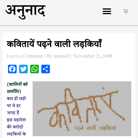
अनुनाद
कवितायें पढ़ने वाली लड़कियाँ
Leave a Comment
/ By
Anunad
/
November 21, 2008
F
T
W
S
a
w
h
h
(शालिनी
को
c
i
a
a
समर्पित)
e
t
t
r
कम ही सही
b
t
s
e
पर वे हर
o
e
A
जगह हैं
इस महादेश
o
r
p
की करोड़ों
k
p
लड़कियों के