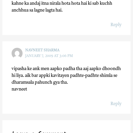
kahne ka andaj itna nirala hota hota hai ki sab kuchh
anchhua sa lagne lagta hai.
Reply
NAVNEET SHARMA
JANUARY 7, 2009 AT 3:06 PM
vipasha ke ank men aapko padha tha aaj aapko dhoondh
hi liya. aik bar appki kavitayen padhte-padhte shimla se
dharamsala pahunch gya tha.
navneet
Reply