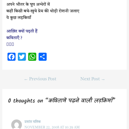
अपने भीतर के घुप अन्धेरों में
कहीं किसी बचे-खुचे प्रेम की थोड़ी रोशनी जलाए
ये कुछ
लड़कियाँ
आख़िर क्यों पढ़ती हैं
कविताएँ ?

F
T
W
S
a
w
h
h
c
i
a
a
←
Previous Post
Next Post
→
e
t
t
r
b
t
s
e
o
e
A
0 thoughts on “कवितायें पढ़ने वाली लड़कियाँ”
o
r
p
k
p
प्रशांत मलिक
NOVEMBER 22, 2008 AT 10:39 AM