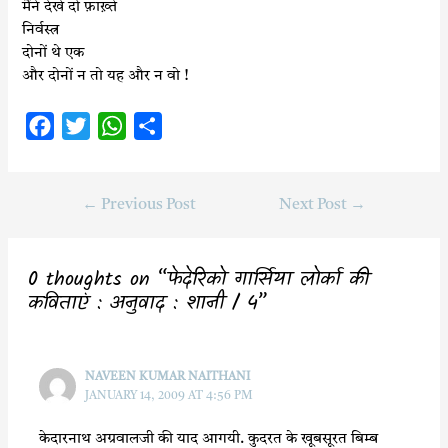
मैंने देखे दो फ़ाख़्ते
निर्वस्त्र
दोनों थे एक
और दोनों न तो यह और न वो !
F
T
W
S
a
w
h
h
c
i
a
a
←
Previous Post
Next Post
→
e
t
t
r
b
t
s
e
o
e
A
0 thoughts on “फेदेरिको गार्सिया लोर्का की
o
r
p
कविताएं : अनुवाद : शानी / 4”
k
p
NAVEEN KUMAR NAITHANI
JANUARY 14, 2009 AT 4:56 PM
केदारनाथ अग्रवालजी की याद आगयी. कुदरत के खूबसूरत बिम्ब