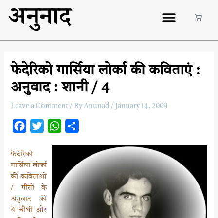
अनुनाद
फेदेरिको गार्सिया लोर्का की कविताएं :
अनुवाद : शानी / 4
Leave a Comment
/ By
Anunad
/
January 14, 2009
F
T
W
S
a
w
h
h
c
i
a
a
फेदेरिको
गार्सिया लोर्का
e
t
t
r
की कविताओं
b
t
s
e
/ गीतों के
o
e
A
अनुवाद की
o
r
p
ये चौथी और