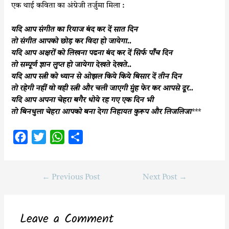
एक थाई कविता का अंग्रेजी तर्जुमा मिला :
यदि आप संगीत का रियाज बंद कर दें सात दिन
तो संगीत आपको छोड़ कर विदा हो जायेगा..
यदि आप अक्षरों को लिखना पढना बंद कर दें सिर्फ पाँच दिन
तो सम्पूर्ण ज्ञान लुप्त हो जायेगा देखते देखते..
यदि आप स्त्री को ध्यान से ओझल किये किये बिसार दें तीन दिन
तो रहेगी नहीं वो वही स्त्री और चली जाएगी मुंह फेर कर आपसे दूर..
यदि आप अपना चेहरा बगैर धोये रह गए एक दिन भी
तो बिनधुला चेहरा आपको बना देगा निहायत कुरूप और लिजलिजा
***
F
T
W
S
a
w
h
h
c
i
a
a
←
Previous Post
Next Post
→
e
t
t
r
b
t
s
e
o
e
A
Leave a Comment
o
r
p