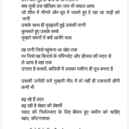
क्या
तुम्हें
उस
खेतिहर
का
जरा
भी
ख्याल
आया
जो
शीत
में
भीगते
और
धूप
में
जलते
हुए
दे
रहा
था
जड़ों को
पानी
उसके
साथ
ही
मुरझाती
हुई
उसकी
पत्नी
कुम्लाते
हुए
उसके
बच्चे
तुम्हारे सपनों में क्यों आयेंगे भला
वह
पानी
जिसे
पहुंचना
था
खेत
तक
पर
जिसे
वह
किराये
के
पंपिंगसेट
और
डीजल
की
मदद
से
ले
आया
है
वहां
तक
उगाता
है
फसलें
,
बालियों
में
उसका
पसीना
ही
दूध
बनता
है
उसकी
उनीदी
रातें
तुम्हारी
नीद
में
तो
नहीं
ही
टकराती
होंगी
कभी
भी
बढ़
रहे
हैं
उदर
बढ़
रही
है
सेहत
की
बेशर्मी
स्वाद
की
निर्लज्जता
के
लिए
बीमार
हुए
जमीन
को
चाहिए
खाद
,
कीटनाशक