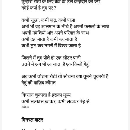
तुम्हारी
रोटी
के
लिए
बैंक
के
उस
कर्ज़दार
का
क्या
कोई
कर्ज़
है
तुम
पर
?
कभी
सूखा
,
कभी
बाढ़
,
कभी
पाला
अभी
भी
वह
आसमान
के
नीचे
है
अपनी
फसलों
के
साथ
अपनी
मवेशियों
और
अपने
परिवार
के
साथ
कभी
दह
जाता
है
कभी
बह
जाता
है
कभी
टूट
कर
नगरों
में
बिखर
जाता
है
जितने
में
तुम
पीते
हो
एक
लीटर
पानी
उतने
में
अब
भी
आ
जाता
है
एक
किलों
गेहूं
अब
कभी
तोडना
रोटी
तो
सोचना
क्या
तुमने
चुकायी
है
गेहूं
की वाज़िब कीमत
किसान
चुकाता
है
इसका
मूल्य
कभी
सल्फास
खाकर
,
कभी
लटकर
पेड़
से
.
***
मिनरल
वाटर