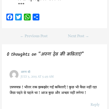
***
F
T
W
S
a
w
h
h
c
i
a
a
←
Previous Post
Next Post
→
e
t
t
r
b
t
s
e
o
e
A
0 thoughts on “अरुण देव की कविताएं”
o
r
p
k
p
अरुण श्री
JULY 5, 2015 AT 5:49 AM
उफ्फ्फ्फ़ ! भीतर तक झकझोर गईं कविताएँ ! कुछ भी वैसा नहीं रहा
जैसा पढ़ने से पहले था ! आज कुछ और अच्छा नहीं लगेगा !
Reply