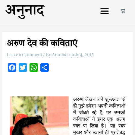
अनुनाद
अरुण देव की कविताएं
Leave a Comment
/ By
Anunad
/
July 4, 2015
F
T
W
S
a
w
h
h
c
i
a
a
e
t
t
r
अरुण लेखन की शुरूआत से
b
t
s
e
ही मुझे हमेशा अपनी कविताओं
o
e
A
में बांधते रहे हैं
,
पर उनकी
o
r
p
कविताओं ने इधर एक अलग
स्वर पा लिया है। यह स्वर
k
p
मुखर और उतनी ही प्रतिबद्ध