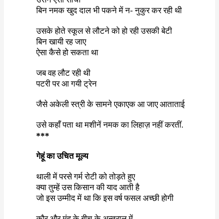
बिन नमक खुद दाल भी पकने में न- नुकुर कर रही थी
उसके होते स्कूल से लौटने को हो रही उसकी बेटी
बिन खायी रह जाए
ऐसा कैसे हो सकता था
जब वह लौट रही थी
पटरी पर आ गयी ट्रेन
जैसे अकेली स्त्री के सामने एकाएक आ जाए आताताई
उसे कहाँ पता था मशीनें नमक का लिहाज़ नहीं करतीं.
***
गेहूं
का
उचित
मूल्य
थाली
में
परसे
गर्म
रोटी
को
तोड़ते
हुए
क्या
तुम्हें
उस
किसान
की
याद
आती
है
जो
इस
उम्मीद
में
था
कि
इस
वर्ष
फसल
अच्छी
होगी
कौर
और
मुंह
के
बीच
के
अन्तराल
में