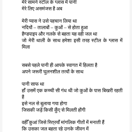
मेरे
सामने
स्टील
के
ग्लास
में
पानी
मेरे
लिए
असमंजस
है अब
मेरी
प्यास
ने
उसे
पहचान
लिया
था
नदियों
–
तालाबों
–
कुओं
–
से
होता
हुआ
हैण्डपाइप
और
नलके
से
बहता
यह
वही
जल
था
जो
मेरी
थाली
के
साथ
हमेशा
इसी
तरह
स्टील
के
ग्लास
में
मिला
सबसे
पहले
पानी
ही
आपके
स्वागत
में
हिलता
है
अपने
जरूरी
घुलनशील
तत्वों
के
साथ
पानी
साफ
था
हाँ
उसमें
एक
कच्ची
सी
गंध
थी
जो
कुओं
के
पास
बिखरी
रहती
है
इसे
नल
से
बुलाया
गया
होगा
जिसकी
जड़ें
किसी
कुँए
से
मिलती
होंगी
वहीँ
कुआं
जिसे
स्त्रियाँ
मांगलिक
गीतों
में
मनाती
हैं
कि
उसका
जल
बहता
रहे
उनके
जीवन
में