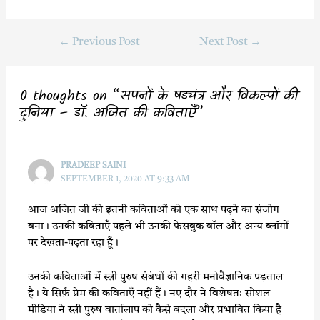
a
w
h
h
c
i
a
a
←
Previous Post
Next Post
→
e
t
t
r
b
t
s
e
o
e
A
0 thoughts on “सपनों के षड्यंत्र और विकल्पों की
o
r
p
दुनिया – डॉ. अजित की कविताऍं”
k
p
PRADEEP SAINI
SEPTEMBER 1, 2020 AT 9:33 AM
आज अजित जी की इतनी कविताओं को एक साथ पढ़ने का संजोग
बना। उनकी कविताएँ पहले भी उनकी फेसबुक वॉल और अन्य ब्लॉगों
पर देखता-पढ़ता रहा हूँ।
उनकी कविताओं में स्त्री पुरुष संबंधों की गहरी मनोवैज्ञानिक पड़ताल
है। ये सिर्फ़ प्रेम की कविताएँ नहीं हैं। नए दौर ने विशेषतः सोशल
मीडिया ने स्त्री पुरुष वार्तालाप को कैसे बदला और प्रभावित किया है