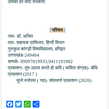
उसका हर वादा सरकारी.
परिचय
नाम- डॉ. अजित
पता- सहायक प्रोफेसर, हिन्दी विभाग
गुरुकुल कांगड़ी विश्वविद्यालय, हरिद्वार
उत्तराखंड
-249404
सम्पर्क- 0
9997019933
,
9411191982
प्रकाशन- तुम उदास करते हो कवि ( कविता संग्रह)- बोधि
प्रकाशन (
2017
)
सुनो मनोरमा ( गद्य)- श्वेतवर्णा प्रकाशन
(2020)
F
T
W
S