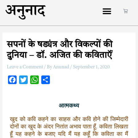
अनुनाद
सपनों के षड्यंत्र और विकल्पों की
दुनिया – डॉ. अजित की कविताऍं
Leave a Comment
/ By
Anunad
/
September 1, 2020
F
T
W
S
a
w
h
h
c
i
a
a
आत्मकथ्य
e
t
t
r
b
t
s
e
खुद को कवि कहने का साहस और कवि होने की जिम्मेदारी
o
e
A
दोनों का खुद के अंदर नितांत अभाव पाता हूँ. कविता लिखता
o
r
p
हूँ यह कहने के बजाए यदि मैं यह कहूँ कि कविता का मैं