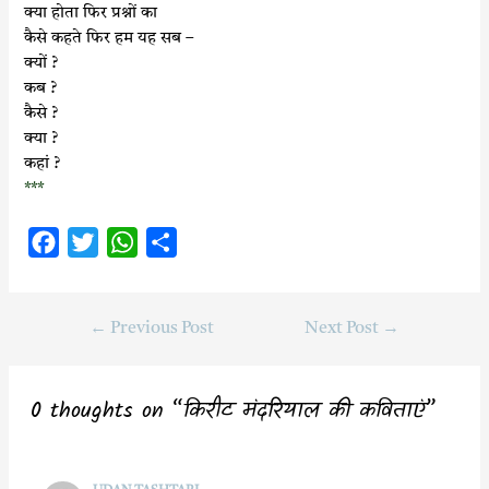
क्या होता फिर प्रश्नों का
कैसे कहते फिर हम यह सब –
क्यों ?
कब ?
कैसे ?
क्या ?
कहां ?
***
F
T
W
S
a
w
h
h
c
i
a
a
←
Previous Post
Next Post
→
e
t
t
r
b
t
s
e
o
e
A
0 thoughts on “किरीट मंदरियाल की कविताएं”
o
r
p
k
p