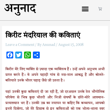
अनुनाद
किरीट मंदरियाल की कविताएं
Leave a Comment
/ By
Anunad
/
August 15, 2008
F
T
W
S
a
w
h
h
c
i
a
a
किरीट मेरे लिए व्यक्ति से ज़्यादा एक व्यक्तित्व हैं। उन्हें अपने अनुभव अभी
प्राप्त करने हैं। वे अपने पहाड़ी गांव से नस-नाल आबद्ध हैं और बोलते-
e
t
t
r
बतियाते उनके भीतर पहाड़ जैसे जी उठता है।
b
t
s
e
o
e
A
यहां उनकी कुछ कविताएं दी जा रही हैं, जो दरअसल उनके ठेठ भौगोलिक
o
r
p
परिवेश से भिन्न कुछ भीतरी और निजी संघर्षों के छोटे-मोटे आख्यान-
k
p
प्रत्याख्यान भर हैं। उनकी उम्र का नयापन या कहिए कि कच्चापन, आपको
इनमें दिखेगा, जो मेरे हिसाब से इन कविताओं को एक भोला-भाला स्वर