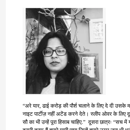
c
i
a
a
e
t
t
r
b
t
s
e
o
e
A
o
r
p
k
p
“अरे यार, ढाई करोड़ की पौर्श चलाने के लिए दे दी उसके मम्
नाइट पार्टीज़ नहीं अटेंड करने देते। स्लीप ओवर के लिए दू
सौ का भी उन्हें पूरा हिसाब चाहिए.”
दूसरा छात्रः “सच में