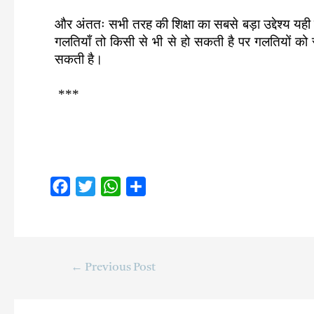
और अंततः सभी तरह की शिक्षा का सबसे बड़ा उद्देश्य यह
गलतियाँ तो किसी से भी से हो सकती है पर गलतियों को स्
सकती है
।
***
F
T
W
S
a
w
h
h
c
i
a
a
e
t
t
r
b
t
s
e
←
Previous Post
o
e
A
o
r
p