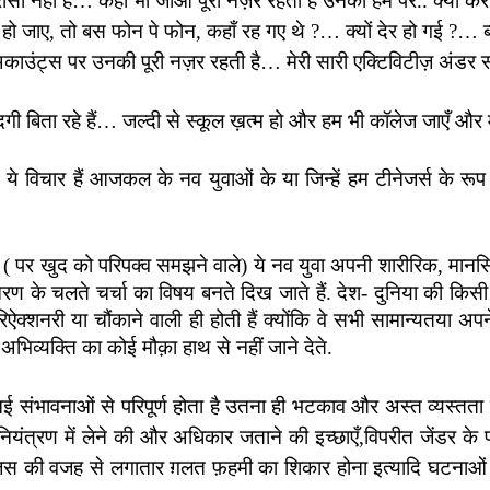
भरोसा नहीं है… कहीं भी जाओ पूरी नज़र रहती है उनकी हम पर.. क्या कर रहे 
 लेट हो जाए, तो बस फोन पे फोन, कहाँ रह गए थे ?… क्यों देर हो गई ?… ब्
अकाउंट्स पर उनकी पूरी नज़र रहती है… मेरी सारी एक्टिविटीज़ अंडर सर्व
गी बिता रहे हैं… जल्दी से स्कूल ख़त्म हो और हम भी कॉलेज जाएँ और 
ये विचार हैं आजकल के नव युवाओं के या जिन्हें हम टीनेजर्स के रूप म
वाले ( पर खुद को परिपक्व समझने वाले) ये नव युवा अपनी शारीरिक, मान
के चलते चर्चा का विषय बनते दिख जाते हैं. देश- दुनिया की किसी भी 
क्शनरी या चौंकाने वाली ही होती हैं क्योंकि वे सभी सामान्यतया अप
्यक्ति का कोई मौक़ा हाथ से नहीं जाने देते.
 संभावनाओं से परिपूर्ण होता है उतना
ही भटकाव और अस्त व्यस्तता क
 नियंत्रण में लेने की और अधिकार जताने की इच्छाएँ,विपरीत जेंडर क
नल चेंजस की वजह से लगातार ग़लत फ़हमी का शिकार होना इत्यादि घट