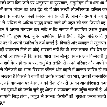
 अच्छे काम किए जाने पर अनुशंसा या पुरस्कार, अनुमोदन भी यथासंभव
में अपने जीवन का अर्थ ढूँढ रहे हैं और सस्ती लोकप्रियता हासिल कर
ाज के समक्ष एक बड़ी समस्या बन सकती है. आज के समय में जब सू
ि से अधिक से अधिक समृद्ध बनाये जाने की पहल की जाए जिससे वह पह
न लाने में अपना योगदान कर सकें न कि समाज में अवांछित उथल पुथ
्वी शॉ, शुभम गिल, जुबिन डामनिया, हिना सैफी, रिद्धिमा पांडे आदि 
ीय स्तर पर भी अपनी उपस्थिति दर्ज कराई है. विचारों और व्यवहार में खुल
ें सही वातावरण मिले तो कोई आश्चर्य नहीं कि वो आज समाज और देश के 
ह भी आवश्यक है कि उनके आस पास मौजूद वयस्क एक ज़िम्मेदारी पूर
ा शर्म के सही समय पर, समुचित तरीक़े से अपने परिवार और अपने स
से टीनेजर्स का आत्म विश्वास जीतने और बढ़ाने में कारगर साबित हो सकते
ज़रूरत है जिससे वे बच्चों को उनके बदलते हाव-भाव,
उनकी कमजोरियों,
ें . वहीं बात-बात पर बेमतलब की रोक टोक से उनका आत्मविश्वास कमज
युवाओं को उनके चुने हुए क्षेत्र में सफलता तक पहुँचा सकती है. अंत 
 उपयोगी सिद्ध होगा , “बहुत से वयस्क किशोरों की ‘सुरक्षा’ करना चा
है.”