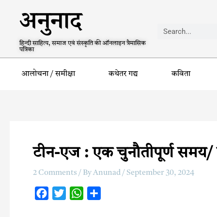
अनुनाद
हिन्दी साहित्य, समाज एवं संस्कृति की ऑनलाइन त्रैमासिक
पत्रिका
आलोचना / समीक्षा
कथेतर गद्य
कविता
टीन-एज : एक चुनौतीपूर्ण समय/ शु
2 Comments
/ By
Anunad
/
September 30, 2024
F
T
W
S
a
w
h
h