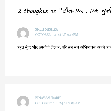
k
p
2 thoughts on “टीन-एज : एक चुनौतीप
SNEH MISHRA
OCTOBER 1, 2024 AT 2:29 PM
बहुत सुंदर और उपयोगी लेख है, यदि हम सब अभिभावक अपने बच्चों का
BINAY SAURABH
OCTOBER 14, 2024 AT 7:05 AM