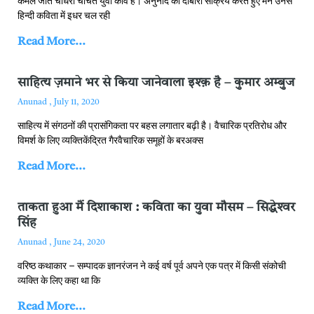
कमल जीत चौधरी चर्चित युवा कवि हैं। अनुनाद को दोबारा सक्रिय करते हुए मैंने उनसे
हिन्‍दी कविता में इधर चल रही
Read More...
साहित्‍य ज़माने भर से किया जानेवाला इश्‍क़ है – कुमार अम्‍बुज
Anunad
July 11, 2020
साहित्‍य में संगठनों की प्रासंगिकता पर बहस लगातार बढ़ी है। वैचारिक प्रतिरोध और
विमर्श के लिए व्‍यक्तिकेंद्रित गैरवैचारिक समूहों के बरअक्‍स
Read More...
ताकता हुआ मैं दिशाकाश : कविता का युवा मौसम – सिद्धेश्‍वर
सिंह
Anunad
June 24, 2020
वरिष्‍ठ कथाकार – सम्‍पादक ज्ञानरंजन ने कई वर्ष पूर्व अपने एक पत्र में किसी संकोची
व्‍यक्‍त‍ि के लिए कहा था कि
Read More...